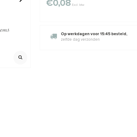
€0,08
Excl. btw
ed
Premium gold plated
50 stuks Pr
10mm
lobsterslotje ca. 10mm
oogje open
Klik voor staffelkorting
Op werkdagen voor 15:45 besteld,
1,24
€1,61
€1,95
€3,95
Incl. btw
Incl. bt
Excl. btw
Excl. btw
zelfde dag verzonden