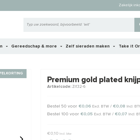
Zakelijk in
en
Gereedschap & more
Zelf sieraden maken
Take it O
 ook interessant voor je?
FELKORTING
Premium gold plated knij
Artikelcode:
Zi132-6
STAFFELKORTING
Bestel 50 voor
€0,06
/
€0,08
Excl. BTW
Incl. B
Bestel 100 voor
€0,05
/
€0,07
Excl. BTW
Incl. 
€0,10
Incl. btw