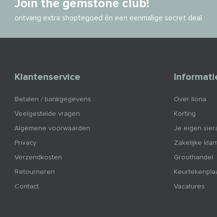
Join the gemstone club!
ontvang extra shoptegoed én een eenmalige secret deal
Klantenservice
Informati
Betalen / bankgegevens
Over Ilona
Veelgestelde vragen
Korting
Algemene voorwaarden
Je eigen sier
Privacy
Zakelijke kla
Verzendkosten
Groothandel
Retourneren
Keurtekenpla
Contact
Vacatures