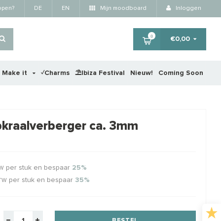
kopen?
DE
EN
Mijn moodboard
Inloggen
0
€0,00
r Make it
✓Charms
⛱️Ibiza Festival
Nieuw!
Coming Soon
×
pkraalverberger ca. 3mm
STAFFELKORTING
STA
per stuk en bespaar
25%
TW
per stuk en bespaar
35%
BTW
BESTEL