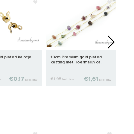
d plated kalotje
10cm Premium gold plated
Prem
ketting met Toermalijn ca.
eind
4mm
€0,17
€1,61
€1,95
€0,
w
Incl. btw
Excl. btw
Excl. btw