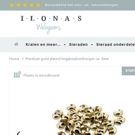
Beoordeeld met een
-
uit
-
beoordelingen
Kralen en meer...
Sieraden
Sieraad onderdel
/
Home
Premium gold plated knijpkraalverberger ca. 3mm
Wellicht zijn deze producten
STAF
Plaats in moodboard
STAFFELKORTING