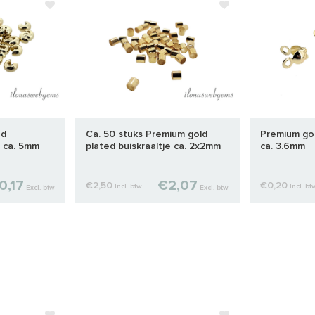
ed
Ca. 50 stuks Premium gold
Premium gol
r ca. 5mm
plated buiskraaltje ca. 2x2mm
ca. 3.6mm
0,17
€2,07
€2,50
€0,20
Incl. btw
Incl. bt
Excl. btw
Excl. btw