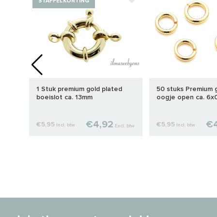
STAFFELKORTING
tjes
1 Stuk premium gold plated
50 stuks Premium g
boeislot ca. 13mm
oogje open ca. 6x
€4,92
€4
€5,95
€5,95
Incl. btw
Incl. btw
cl. btw
Excl. btw