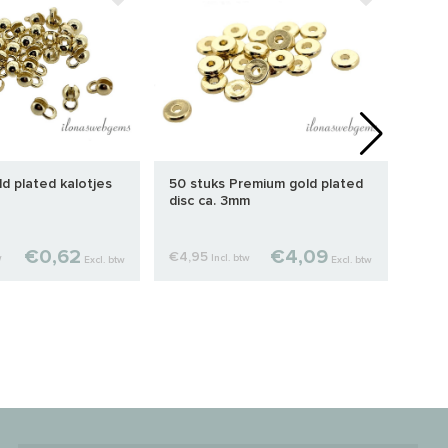
STA
d plated kalotjes
50 stuks Premium gold plated
1 stu
disc ca. 3mm
knij
€0,62
€4,09
€4,95
€1,2
w
Incl. btw
Excl. btw
Excl. btw