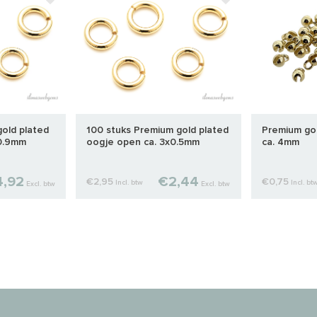
old plated
100 stuks Premium gold plated
Premium gol
0.9mm
oogje open ca. 3x0.5mm
ca. 4mm
,92
€2,44
€2,95
€0,75
Incl. btw
Incl. bt
Excl. btw
Excl. btw