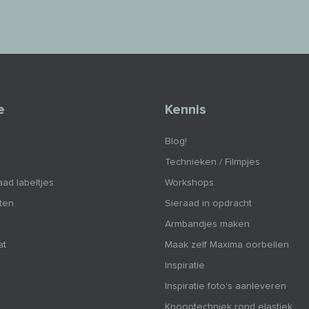
e
Kennis
Blog!
Technieken / Filmpjes
aad labeltjes
Workshops
nten
Sieraad in opdracht
Armbandjes maken
at
Maak zelf Maxima oorbellen
Inspiratie
Inspiratie foto's aanleveren
Knooptechniek rond elastiek