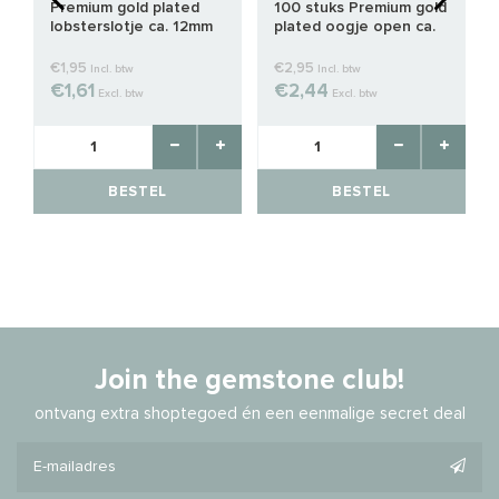
Premium gold plated
100 stuks Premium gold
lobsterslotje ca. 12mm
plated oogje open ca.
3x0.5mm
€1,95
€2,95
Incl. btw
Incl. btw
€1,61
€2,44
Excl. btw
Excl. btw
BESTEL
BESTEL
Join the gemstone club!
ontvang extra shoptegoed én een eenmalige secret deal