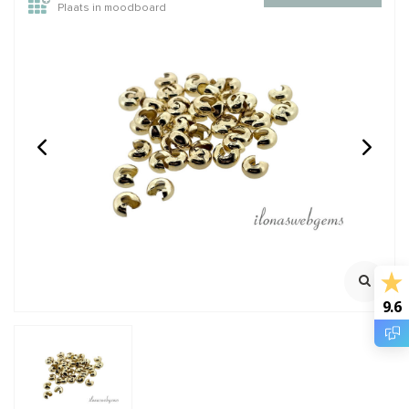
Plaats in moodboard
Ca. 50 stuks Premium
Premium gold plated
gold plated buiskraaltje
lobsterslotje ca. 10mm
ca. 2x2mm
Klik voor staffelkorting
€2,50
€1,50
Incl. btw
Incl. btw
€2,07
€1,24
Excl. btw
Excl. btw
9.6
BESTEL
BESTEL