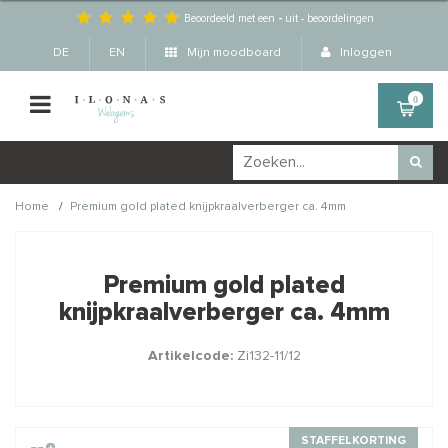
Beoordeeld met een
-
uit
-
beoordelingen
DE
EN
Mijn moodboard
Inloggen
0
/
Home
Premium gold plated knijpkraalverberger ca. 4mm
Wellicht zijn deze
×
producten ook interessant
Premium gold plated
voor je?
knijpkraalverberger ca. 4mm
Artikelcode:
Zi132-11/12
STAFFELKORTING
STAFFELKORTING