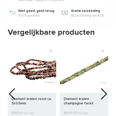
Met iDeal, Paypal of creditcard
Niet goed, geld terug
Gratis verzending
100% garantie
Bij besteding van €55
Vergelijkbare producten
Diamant kralen rood ca.
Diamant kralen
5x3.5mm
champagne facet
vierkant ca. 2x2x2mm
€95,00
€535,00
Incl. btw
Incl. btw