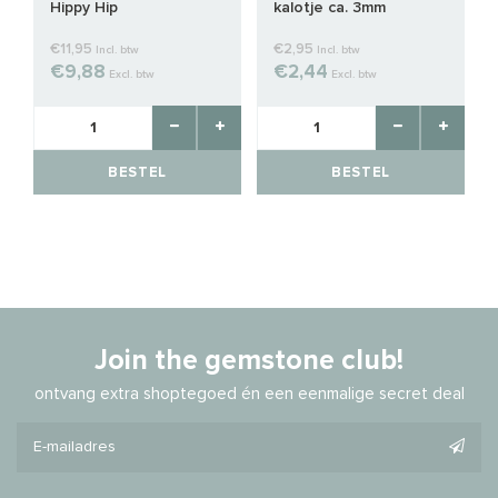
Hippy Hip
kalotje ca. 3mm
€11,95
€2,95
Incl. btw
Incl. btw
€9,88
€2,44
Excl. btw
Excl. btw
BESTEL
BESTEL
Join the gemstone club!
ontvang extra shoptegoed én een eenmalige secret deal