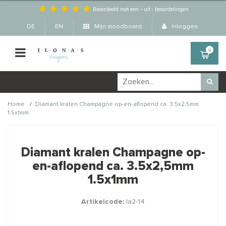
Beoordeeld met een
-
uit
-
beoordelingen
DE
EN
Mijn moodboard
Inloggen
0
/
Home
Diamant kralen Champagne op-en-aflopend ca. 3.5x2,5mm
1.5x1mm
Wellicht zijn deze
×
producten ook interessant
Diamant kralen Champagne op-
voor je?
en-aflopend ca. 3.5x2,5mm
1.5x1mm
Artikelcode:
la2-14