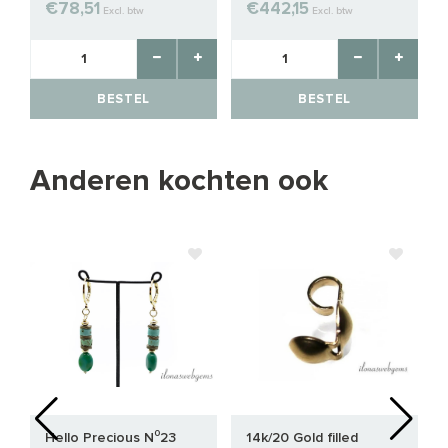
€78,51
€442,15
Excl. btw
Excl. btw
BESTEL
BESTEL
Anderen kochten ook
Hello Precious N⁰23
14k/20 Gold filled