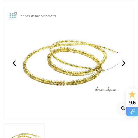
Plaats in moodboard
Koraal kralen 'Oud
Vermeil ball
Hollands' rondel ca.
chain/ketting
9x6mm
Schakel ca. 1mm
Lengte 45cm
€34,95
€12,75
Incl. btw
Incl. btw
€28,88
€10,54
Excl. btw
Excl. btw
9.6
BESTEL
BESTEL