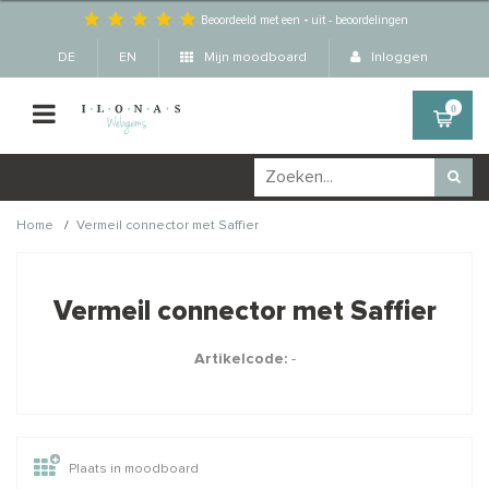
Beoordeeld met een
-
uit
-
beoordelingen
DE
EN
Mijn moodboard
Inloggen
0
/
Home
Vermeil connector met Saffier
Wellicht zijn deze
×
producten ook interessant
Vermeil connector met Saffier
voor je?
Artikelcode:
-
STAFFELKORTING
Plaats in moodboard