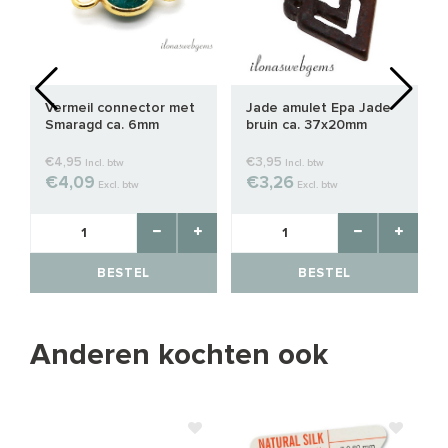
Vermeil connector met
Jade amulet Epa Jade
Smaragd ca. 6mm
bruin ca. 37x20mm
€4,95
€3,95
Incl. btw
Incl. btw
€4,09
€3,26
Excl. btw
Excl. btw
BESTEL
BESTEL
Anderen kochten ook