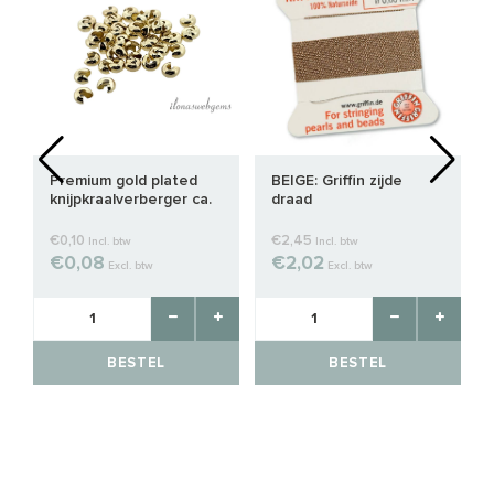
Premium gold plated
BEIGE: Griffin zijde
knijpkraalverberger ca.
draad
3mm
€0,10
€2,45
Incl. btw
Incl. btw
€0,08
€2,02
Excl. btw
Excl. btw
BESTEL
BESTEL