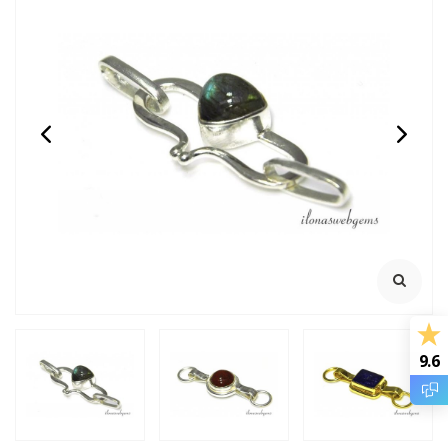
14/20 Gold filled
GARNET: Griffin zijde
knijpkraaltjes buis ca.
draad
2x2mm
Rijggat ca. 1.2mm
2 meter met naald
Klik voor staffelkorting
€0,95
€2,45
Incl. btw
Incl. btw
€0,79
€2,02
Excl. btw
Excl. btw
BESTEL
BESTEL
9.6