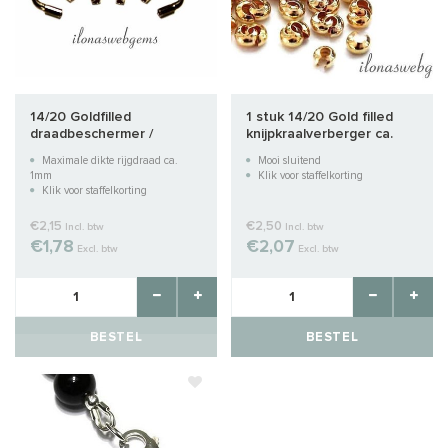
14/20 Goldfilled
1 stuk 14/20 Gold filled
draadbeschermer /
knijpkraalverberger ca.
draadgeleider Large ca.
3.5mm
Maximale dikte rijgdraad ca.
Mooi sluitend
5.2mm
1mm
Klik voor staffelkorting
Klik voor staffelkorting
€2,15
€2,50
Incl. btw
Incl. btw
€1,78
€2,07
Excl. btw
Excl. btw
BESTEL
BESTEL