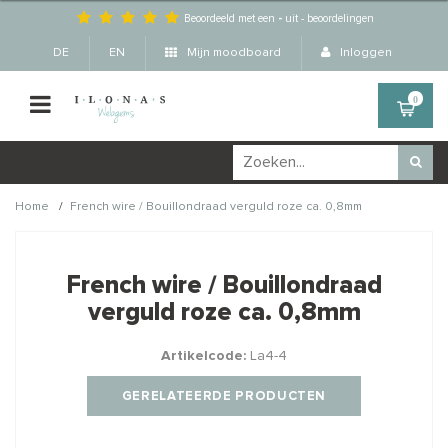
Beoordeeld met een
-
uit
-
beoordelingen
DE
EN
Mijn moodboard
Inloggen
0
/
Home
French wire / Bouillondraad verguld roze ca. 0,8mm
Wellicht zijn deze
×
producten ook interessant
French wire / Bouillondraad
voor je?
verguld roze ca. 0,8mm
Artikelcode:
La4-4
GERELATEERDE PRODUCTEN