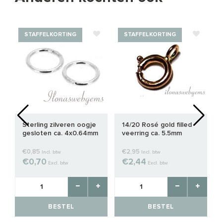
STAFFELKORTING
STAFFELKORTING
Sterling zilveren oogje
14/20 Rosé gold filled
gesloten ca. 4x0.64mm
veerring ca. 5.5mm
€0,85
€2,95
Incl. btw
Incl. btw
€0,70
€2,44
Excl. btw
Excl. btw
BESTEL
BESTEL