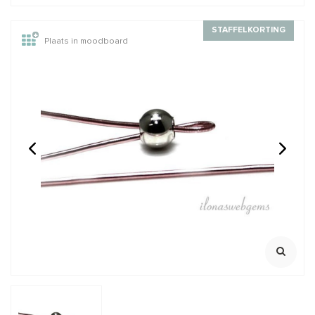
STAFFELKORTING
Plaats in moodboard
BEIGE: Griffin zijde
Light pink: Griffin
draad
rijgdraad nylon
2 meter met naald
2 meter met naald
€2,45
€2,45
Incl. btw
Incl. btw
€2,02
€2,02
Excl. btw
Excl. btw
BESTEL
BESTEL