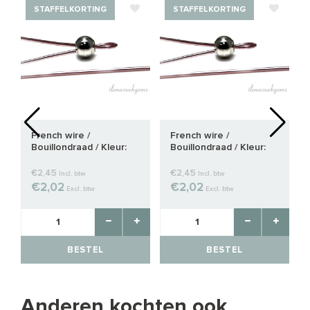
STAFFELKORTING
STAFFELKORTING
French wire /
French wire /
Bouillondraad / Kleur:
Bouillondraad / Kleur:
rosé goud ca. 1mm
rosé goud ca. 1.2mm
€2,45
€2,45
Incl. btw
Incl. btw
€2,02
€2,02
Excl. btw
Excl. btw
BESTEL
BESTEL
Anderen kochten ook