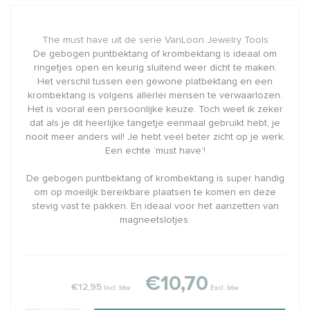
The must have uit de serie VanLoon Jewelry Tools
De gebogen puntbektang of krombektang is ideaal om
ringetjes open en keurig sluitend weer dicht te maken.
Het verschil tussen een gewone platbektang en een
krombektang is volgens allerlei mensen te verwaarlozen.
Het is vooral een persoonlijke keuze. Toch weet ik zeker
dat als je dit heerlijke tangetje eenmaal gebruikt hebt, je
nooit meer anders wil! Je hebt veel beter zicht op je werk.
Een echte ‘must have’!
De gebogen puntbektang of krombektang is super handig
om op moeilijk bereikbare plaatsen te komen en deze
stevig vast te pakken. En ideaal voor het aanzetten van
magneetslotjes.
€10,70
€12,95
Incl. btw
Excl. btw