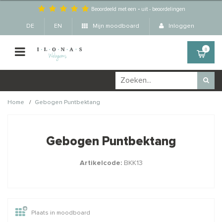
Beoordeeld met een
-
uit
-
beoordelingen
DE
EN
Mijn moodboard
Inloggen
0
/
Home
Gebogen Puntbektang
Wellicht zijn deze
×
producten ook interessant
Gebogen Puntbektang
voor je?
Artikelcode:
BKK13
Plaats in moodboard