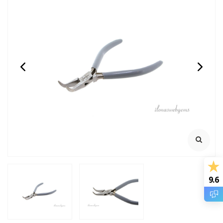
Wire Looping Tang 6-in-
Handige oogjes buiger
1
Om oogjes te maken van
Wil je weten hoe deze werkt
exacte grootte
klik door
1.8mm 2.5mm 4mm 5mm
7mm en 8.5mm
€19,95
€2,25
Incl. btw
Incl. btw
€16,49
€1,86
Excl. btw
Excl. btw
BESTEL
BESTEL
9.6