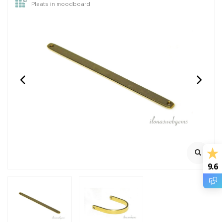
Plaats in moodboard
Zilverpoets Silver
1x 14/20 Gold filled lock-
Enhancer 150ml
in oogje ca. 9x0.75mm
Poetsmiddel
Oersterk oogje met lock
Niet schurend
mechanisme
Ook ideaal voor verzilverde
Klik voor youtube filmpje
items!
Klik voor staffelkorting
Klik voor meer info
€34,60
€2,85
Incl. btw
Incl. btw
€28,60
€2,36
Excl. btw
Excl. btw
9.6
BESTEL
BESTEL