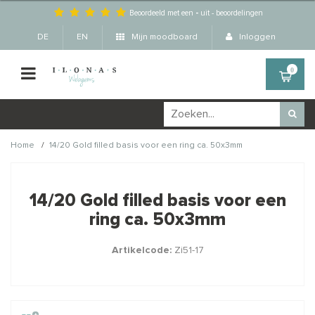
Beoordeeld met een
-
uit
-
beoordelingen
DE
EN
Mijn moodboard
Inloggen
0
/
Home
14/20 Gold filled basis voor een ring ca. 50x3mm
Wellicht zijn deze
×
producten ook interessant
14/20 Gold filled basis voor een
voor je?
ring ca. 50x3mm
Artikelcode:
Zi51-17
STAFFELKORTING