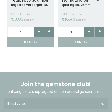
1 stuk 14/20 Gold filled
Sterling zilveren
knijpkraalverberger ca.
splitring ca. 25mm
2.5mm
€1,00
€19,95
Incl. btw
Incl. btw
€0,83
€16,49
Excl. btw
Excl. btw
BESTEL
BESTEL
Join the gemstone club!
ontvang extra shoptegoed én een eenmalige secret deal