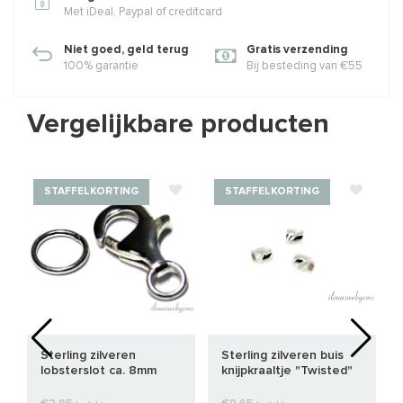
Met iDeal, Paypal of creditcard
Niet goed, geld terug
Gratis verzending
100% garantie
Bij besteding van €55
Vergelijkbare producten
STAFFELKORTING
STAFFELKORTING
Sterling zilveren
Sterling zilveren buis
lobsterslot ca. 8mm
knijpkraaltje "Twisted"
ca. 2x2mm