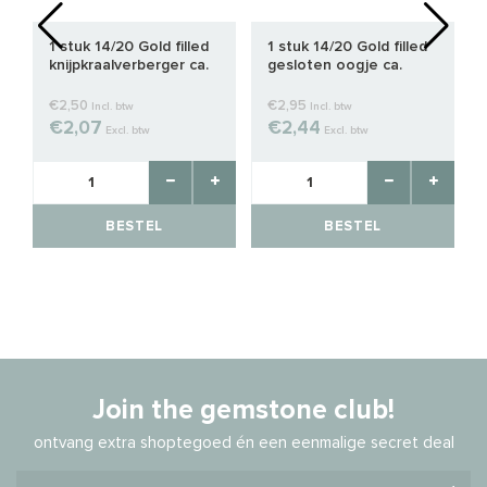
1 stuk 14/20 Gold filled
1 stuk 14/20 Gold filled
knijpkraalverberger ca.
gesloten oogje ca.
3.5mm
6x0.8mm
€2,50
€2,95
Incl. btw
Incl. btw
€2,07
€2,44
Excl. btw
Excl. btw
BESTEL
BESTEL
Join the gemstone club!
ontvang extra shoptegoed én een eenmalige secret deal