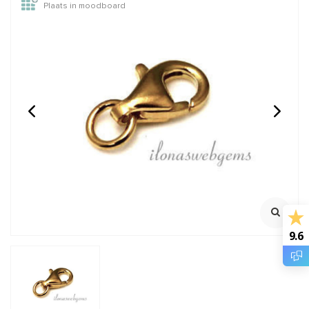
Plaats in moodboard
14/20 Gold filled
Vermeil connector
knijpkraaltjes buis ca.
hartjes ca. 14x8mm
2x2mm
Rijggat ca. 1.2mm
Klik voor staffelkorting
Klik voor staffelkorting
€0,95
€3,15
Incl. btw
Incl. btw
€0,79
€2,60
Excl. btw
Excl. btw
9.6
BESTEL
BESTEL