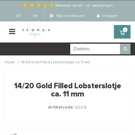
Beoordeeld met een
-
uit
-
beoordelingen
DE
EN
Mijn moodboard
Inloggen
0
/
Home
14/20 Gold Filled Lobsterslotje ca. 11 mm
Wellicht zijn deze
×
producten ook interessant
14/20 Gold Filled Lobsterslotje
voor je?
ca. 11 mm
Artikelcode:
zi22-6
STAFFELKORTING
STAFFELKORTING