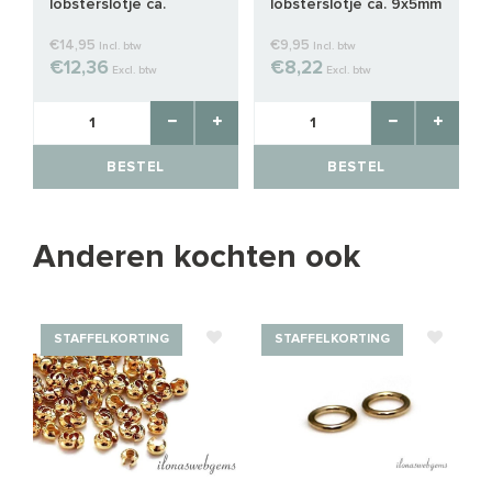
lobsterslotje ca.
lobsterslotje ca. 9x5mm
10x6mm
€14,95
€9,95
Incl. btw
Incl. btw
€12,36
€8,22
Excl. btw
Excl. btw
BESTEL
BESTEL
Anderen kochten ook
STAFFELKORTING
STAFFELKORTING