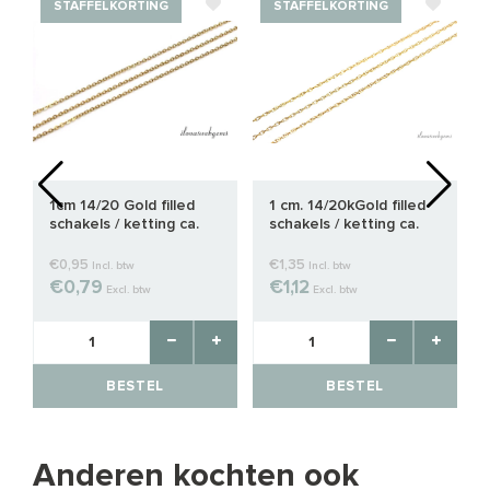
STAFFELKORTING
STAFFELKORTING
/
1cm 14/20 Gold filled
1 cm. 14/20kGold filled
schakels / ketting ca.
schakels / ketting ca.
1.6mm
1.3mm
€0,95
€1,35
Incl. btw
Incl. btw
€0,79
€1,12
Excl. btw
Excl. btw
BESTEL
BESTEL
Anderen kochten ook