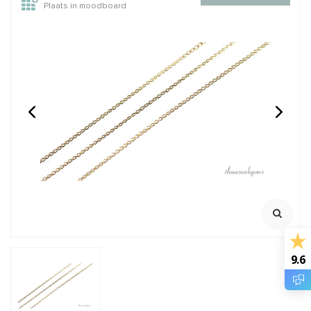
Plaats in moodboard
1 stuk 14/20 Gold filled
1cm 14/20 Gold filled
veerring ca. 5mm
schakels / ketting
Klik voor staffelkorting
Schakel ca. 1mm
Elke lengte bestelbaar
Aan 1 stuk geleverd
€2,25
€1,50
Incl. btw
Incl. btw
€1,86
€1,24
Excl. btw
Excl. btw
BESTEL
BESTEL
9.6