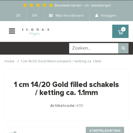
Beoordeeld met een
-
uit
-
beoordelingen
DE
EN
Mijn moodboard
Inloggen
0
/
Home
1 cm 14/20 Gold filled schakels / ketting ca. 1.1mm
Wellicht zijn deze
×
producten ook interessant
1 cm 14/20 Gold filled schakels
voor je?
/ ketting ca. 1.1mm
Artikelcode:
K19
STAFFELKORTING
STAFFELKORTING