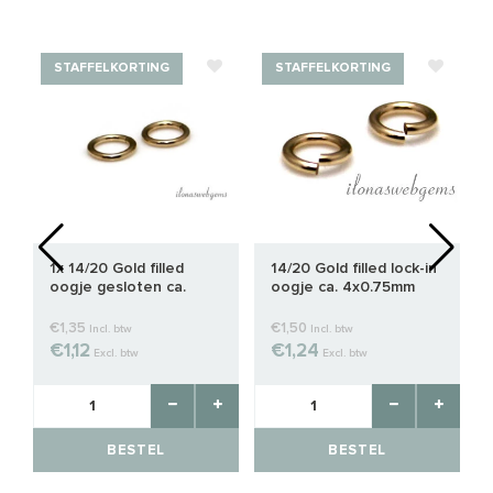
STAFFELKORTING
STAFFELKORTING
1x 14/20 Gold filled
14/20 Gold filled lock-in
oogje gesloten ca.
oogje ca. 4x0.75mm
5x0.65mm
€1,35
€1,50
Incl. btw
Incl. btw
€1,12
€1,24
Excl. btw
Excl. btw
BESTEL
BESTEL