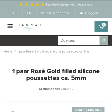
Beoordeeld met een
-
uit
-
beoordelingen
DE
EN
Mijn moodboard
Inloggen
0
/
Home
1 paar Rosé Gold filled silicone poussettes ca. 5mm
Wellicht zijn deze
×
producten ook interessant
1 paar Rosé Gold filled silicone
voor je?
poussettes ca. 5mm
Artikelcode:
Zi103-12
STAFFELKORTING
STAFFELKORTING