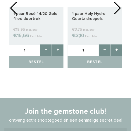
1 paar Rosé 14/20 Gold
1 paar Holy Hydro
filled doortrek
Quartz druppels
oorhangers met open
ca.8x6mm
oogje ca. 8cm x0.6mm
€18,95
€3,75
Incl. btw
Incl. btw
€15,66
€3,10
Excl. btw
Excl. btw
BESTEL
BESTEL
Join the gemstone club!
ontvang extra shoptegoed én een eenmalige secret deal