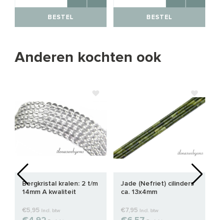
BESTEL
BESTEL
Anderen kochten ook
Bergkristal kralen: 2 t/m
Jade (Nefriet) cilinders
14mm A kwaliteit
ca. 13x4mm
€5,95
€7,95
Incl. btw
Incl. btw