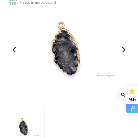
Plaats in moodboard
Vermeil hangertje met
Vermeil hangertje met
Amethist
Carneool
Ca. 14.5x8x4.5mm
Ca. 15x8x4.5mm
€6,95
€6,95
Incl. btw
Incl. btw
€5,74
€5,74
Excl. btw
Excl. btw
9.6
BESTEL
BESTEL