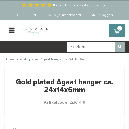
Beoordeeld met een
-
uit
-
beoordelingen
DE
EN
Mijn moodboard
Inloggen
0
/
Home
Gold plated Agaat hanger ca. 24x14x6mm
Wellicht zijn deze
×
producten ook interessant
Gold plated Agaat hanger ca.
voor je?
24x14x6mm
Artikelcode:
Zi30-4-6