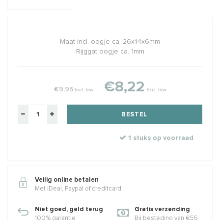
Maat incl. oogje ca. 26x14x6mm
Rijggat oogje ca. 1mm
€8,22
€9,95
Incl. btw
Excl. btw
BESTEL
1 stuks op voorraad
Veilig online betalen
Met iDeal, Paypal of creditcard
Niet goed, geld terug
Gratis verzending
100% garantie
Bij besteding van €55