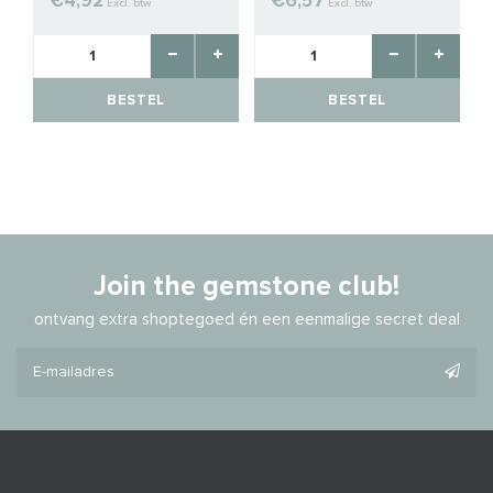
€4,92
€6,57
Excl. btw
Excl. btw
BESTEL
BESTEL
Join the gemstone club!
ontvang extra shoptegoed én een eenmalige secret deal