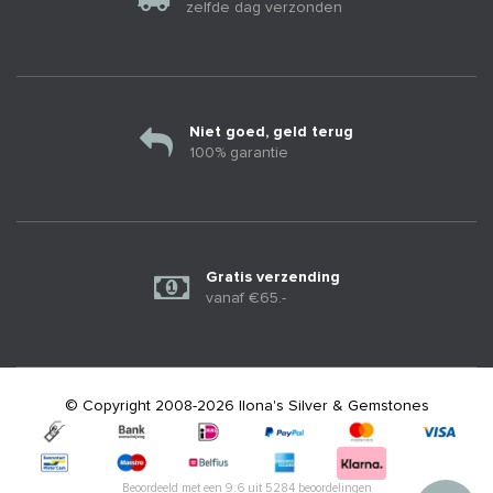
zelfde dag verzonden
Niet goed, geld terug
100% garantie
Gratis verzending
vanaf €65.-
© Copyright 2008-2026 Ilona's Silver & Gemstones
Beoordeeld met een
9.6
uit
5284
beoordelingen