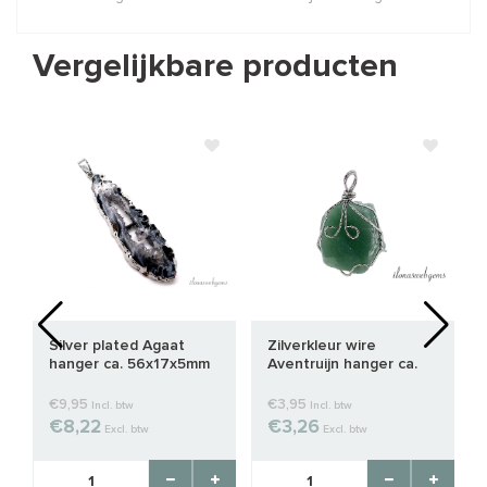
Vergelijkbare producten
Silver plated Agaat
Zilverkleur wire
hanger ca. 56x17x5mm
Aventruijn hanger ca.
46x23mm
€9,95
€3,95
Incl. btw
Incl. btw
€8,22
€3,26
Excl. btw
Excl. btw