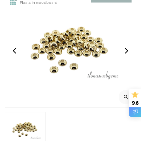
Plaats in moodboard
50 Stuks Premium gold
Agaat hanger silver
plated kraal ca. 4mm
plated N⁰ 3 ca.
51x17x5mm
Klik voor staffelkorting
€12,95
€8,95
Incl. btw
Incl. btw
€10,70
€7,40
Excl. btw
Excl. btw
9.6
BESTEL
BESTEL