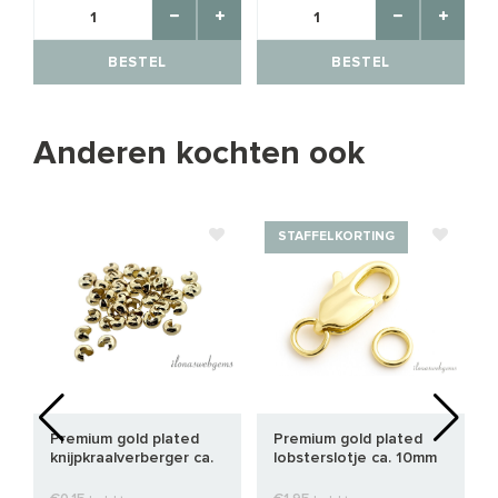
BESTEL
BESTEL
Anderen kochten ook
STAFFELKORTING
Premium gold plated
Premium gold plated
knijpkraalverberger ca.
lobsterslotje ca. 10mm
4mm