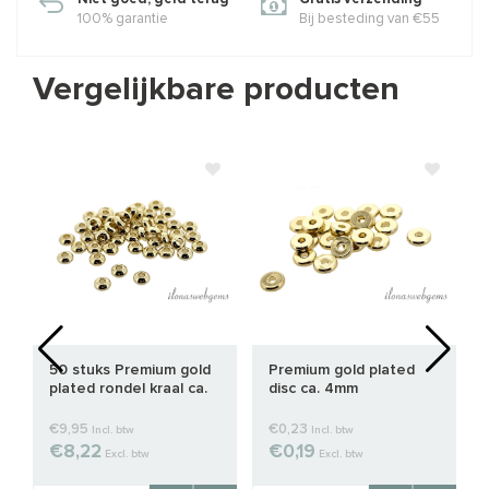
100% garantie
Bij besteding van €55
Vergelijkbare producten
50 stuks Premium gold
Premium gold plated
plated rondel kraal ca.
disc ca. 4mm
3x1.5mm
€9,95
€0,23
Incl. btw
Incl. btw
€8,22
€0,19
Excl. btw
Excl. btw