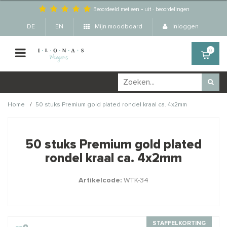
Beoordeeld met een
-
uit
-
beoordelingen
DE
EN
Mijn moodboard
Inloggen
0
/
Home
50 stuks Premium gold plated rondel kraal ca. 4x2mm
Wellicht zijn deze
×
producten ook interessant
50 stuks Premium gold plated
voor je?
rondel kraal ca. 4x2mm
Artikelcode:
WTK-34
STAFFELKORTING
STAFFELKORTING