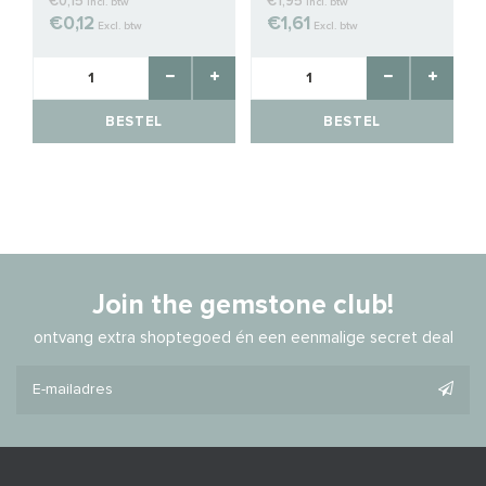
€0,15
€1,95
Incl. btw
Incl. btw
€0,12
€1,61
Excl. btw
Excl. btw
BESTEL
BESTEL
Join the gemstone club!
ontvang extra shoptegoed én een eenmalige secret deal