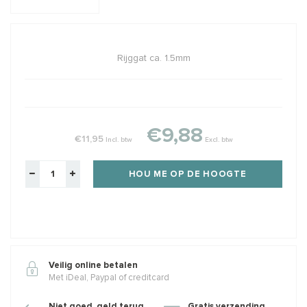
Rijggat ca. 1.5mm
€9,88
€11,95
Incl. btw
Excl. btw
HOU ME OP DE HOOGTE
Veilig online betalen
Met iDeal, Paypal of creditcard
Niet goed, geld terug
Gratis verzending