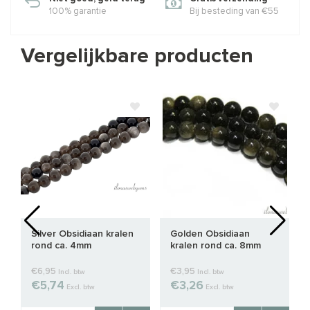
100% garantie
Bij besteding van €55
Vergelijkbare producten
Silver Obsidiaan kralen
Golden Obsidiaan
rond ca. 4mm
kralen rond ca. 8mm
€6,95
€3,95
Incl. btw
Incl. btw
€5,74
€3,26
Excl. btw
Excl. btw