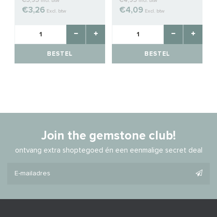
€3,95
€4,95
Incl. btw
Incl. btw
€3,26
€4,09
Excl. btw
Excl. btw
BESTEL
BESTEL
Join the gemstone club!
ontvang extra shoptegoed én een eenmalige secret deal