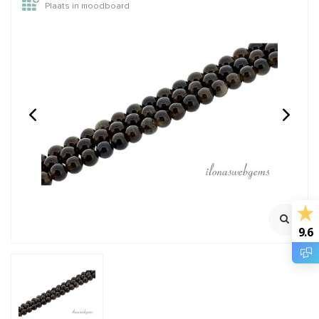
Plaats in moodboard
Angeliet kralen rond ca.
14/20 Gold filled lock-in
8mm
oogje ca. 5x0.75mm
100% natuurlijk
Klik voor staffelkorting
Streng ca. 38cm
€18,95
€1,50
Incl. btw
Incl. btw
€15,66
€1,24
Excl. btw
Excl. btw
9.6
BESTEL
BESTEL