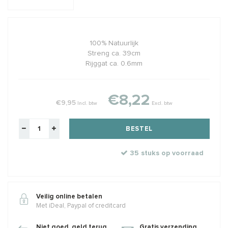
100% Natuurlijk
Streng ca. 39cm
Rijggat ca. 0.6mm
€8,22
€9,95
Incl. btw
Excl. btw
BESTEL
35 stuks op voorraad
Veilig online betalen
Met iDeal, Paypal of creditcard
Niet goed, geld terug
Gratis verzending