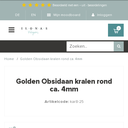
Beoordeeld met een
-
uit
-
beoordelingen
DE
EN
Mijn moodboard
Inloggen
0
/
Home
Golden Obsidaan kralen rond ca. 4mm
Wellicht zijn deze
×
producten ook interessant
Golden Obsidaan kralen rond
voor je?
ca. 4mm
Artikelcode:
kar8-25
STAFFELKORTING