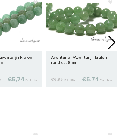
aventurijn kralen
Aventurien/Aventurijn kralen
Aven
mm
rond ca. 8mm
4x3
€5,74
€5,74
€6,95
€9,
w
Incl. btw
Excl. btw
Excl. btw