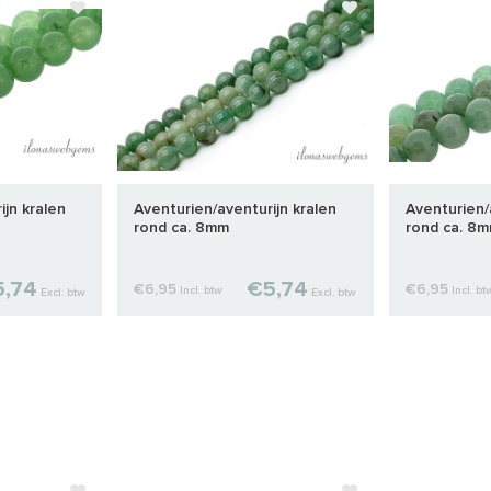
ijn kralen
Aventurien/aventurijn kralen
Aventurien/
rond ca. 8mm
rond ca. 8
,74
€5,74
€6,95
€6,95
Incl. btw
Incl. bt
Excl. btw
Excl. btw