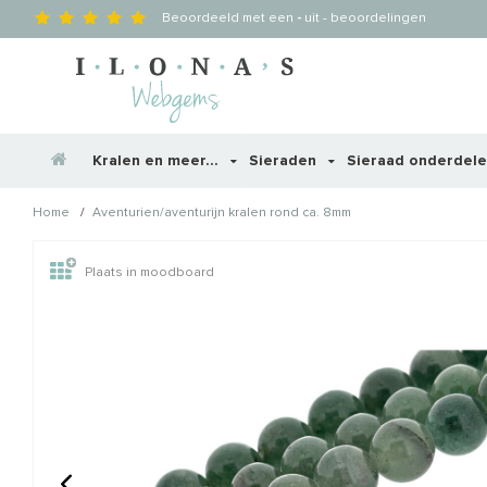
Beoordeeld met een
-
uit
-
beoordelingen
Kralen en meer...
Sieraden
Sieraad onderdel
/
Home
Aventurien/aventurijn kralen rond ca. 8mm
Wellicht zijn deze producten
Plaats in moodboard