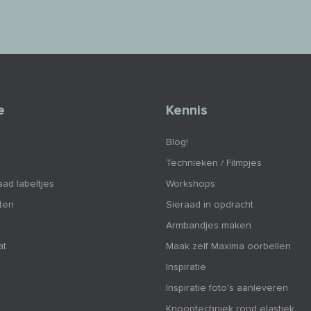
e
Kennis
Blog!
Technieken / Filmpjes
aad labeltjes
Workshops
nten
Sieraad in opdracht
Armbandjes maken
at
Maak zelf Maxima oorbellen
Inspiratie
Inspiratie foto's aanleveren
Knooptechniek rond elastiek