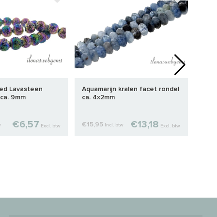
ted Lavasteen
Aquamarijn kralen facet rondel
Herk
 ca. 9mm
ca. 4x2mm
12m
€112
€6,57
€13,18
€15,95
w
Incl. btw
Excl. btw
Excl. btw
btw