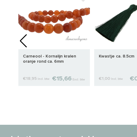
a.
Carneool - Kornalijn kralen
Kwastje ca. 8.5cm
oranje rond ca. 6mm
€15,66
€0
€18,95
€1,00
Incl. btw
Incl. btw
cl. btw
Excl. btw