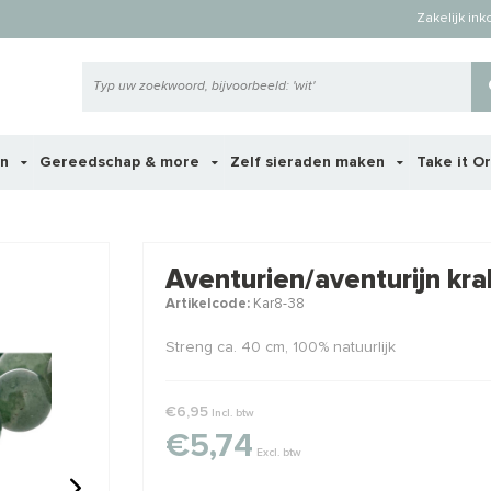
Zakelijk in
en
Gereedschap & more
Zelf sieraden maken
Take it O
 ook interessant voor je?
Aventurien/aventurijn kr
Artikelcode:
Kar8-38
Streng ca. 40 cm, 100% natuurlijk
€6,95
Incl. btw
€5,74
Excl. btw