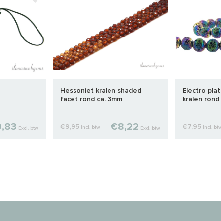
Hessoniet kralen shaded
Electro pla
facet rond ca. 3mm
kralen rond
,83
€8,22
€9,95
€7,95
Incl. btw
Incl. bt
Excl. btw
Excl. btw