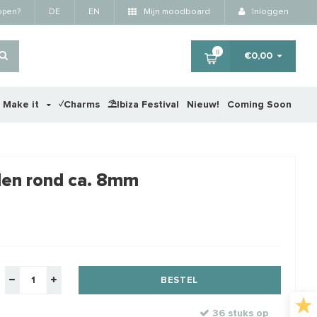
kopen?
DE
EN
Mijn moodboard
Inloggen
0
€0,00
r Make it
✓Charms
⛱️Ibiza Festival
Nieuw!
Coming Soon
×
alen rond ca. 8mm
STAFFELKORTING
BESTEL
36 stuks op