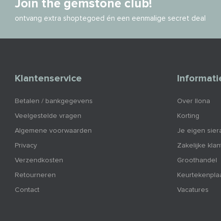
Join the gemstone club!
ontvang extra shoptegoed én een eenmalige secret deal
Klantenservice
Informati
Betalen / bankgegevens
Over Ilona
Veelgestelde vragen
Korting
Algemene voorwaarden
Je eigen sier
Privacy
Zakelijke kla
Verzendkosten
Groothandel
Retourneren
Keurtekenpla
Contact
Vacatures