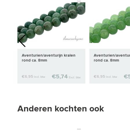
ca.
Aventurien/aventurijn kralen
Aventurien/aventur
rond ca. 8mm
rond ca. 8mm
€5,74
€5
€6,95
€6,95
Incl. btw
Incl. btw
cl. btw
Excl. btw
Anderen kochten ook