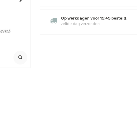
 rond ca.
Angeliet kralen rond ca. 8mm
Tijgeroog k
Op werkdagen voor 15:45 besteld,
zelfde dag verzonden
100% natuurlijk
100% Natuurli
Streng ca. 38cm
Streng ca. 39
,92
€15,66
€18,95
€8,35
Incl. btw
Incl. bt
Excl. btw
Excl. btw