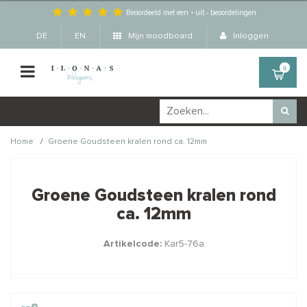
Beoordeeld met een
-
uit
-
beoordelingen
DE
EN
Mijn moodboard
Inloggen
0
/
Home
Groene Goudsteen kralen rond ca. 12mm
Wellicht zijn deze
×
producten ook interessant
Groene Goudsteen kralen rond
voor je?
ca. 12mm
Artikelcode:
Kar5-76a