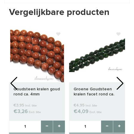
Vergelijkbare producten
Goudsteen kralen goud
Groene Goudsteen
rond ca. 4mm
kralen facet rond ca.
3mm
€3,95
€4,95
Incl. btw
Incl. btw
€3,26
€4,09
Excl. btw
Excl. btw