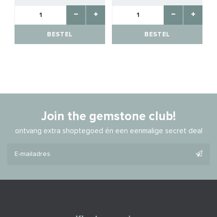
BESTEL
BESTEL
Join the gemstone club!
ontvang extra shoptegoed én een eenmalige secret deal