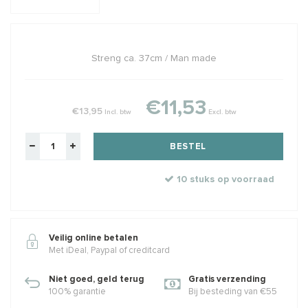
Streng ca. 37cm / Man made
€11,53
€13,95
Incl. btw
Excl. btw
BESTEL
10 stuks op voorraad
Veilig online betalen
Met iDeal, Paypal of creditcard
Niet goed, geld terug
Gratis verzending
100% garantie
Bij besteding van €55