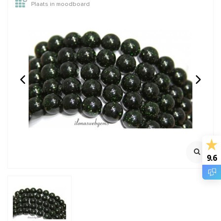
Plaats in moodboard
Blauwe Goudsteen
Onyx kralen rond ca.
kralen rond ca. 2mm
3mm
100% Natuurlijk
Streng ca. 39cm
€4,95
€4,95
Incl. btw
Incl. btw
€4,09
€4,09
Excl. btw
Excl. btw
9.6
BESTEL
BESTEL