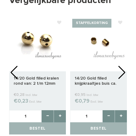
Vergelijkbare producten
STAFFELKORTING
14/20 Gold filled kralen
14/20 Gold filled
rond van: 2 t/m 12mm
knijpkraaltjes buis ca.
2x2mm
€0,28
€0,95
Incl. btw
Incl. btw
€0,23
€0,79
Excl. btw
Excl. btw
BESTEL
BESTEL