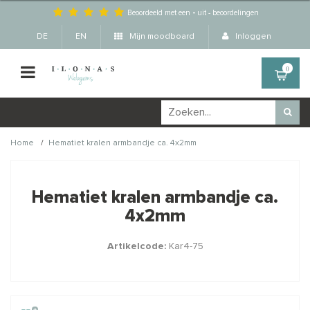
Beoordeeld met een
-
uit
-
beoordelingen
DE
EN
Mijn moodboard
Inloggen
0
/
Home
Hematiet kralen armbandje ca. 4x2mm
Wellicht zijn deze
×
producten ook interessant
Hematiet kralen armbandje ca.
voor je?
4x2mm
Artikelcode:
Kar4-75
STAFFELKORTING