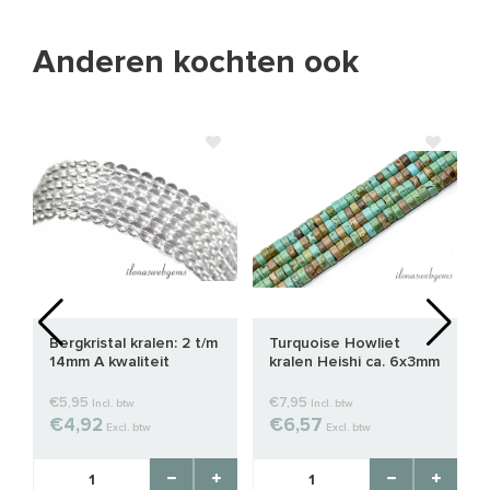
Anderen kochten ook
Bergkristal kralen: 2 t/m
Turquoise Howliet
14mm A kwaliteit
kralen Heishi ca. 6x3mm
€5,95
€7,95
Incl. btw
Incl. btw
€4,92
€6,57
Excl. btw
Excl. btw