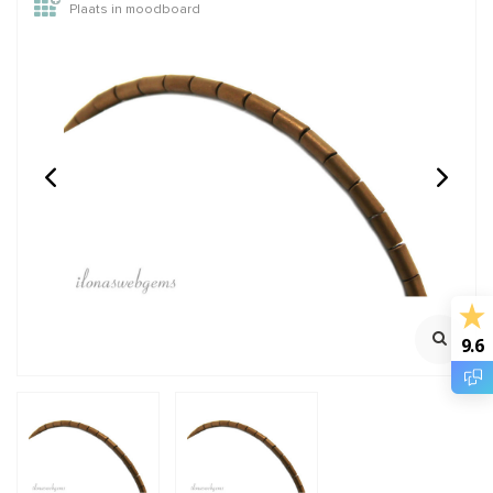
Plaats in moodboard
Gold filled nietstift
1 stuk 14/20 Gold filled
0.5mm / 24Ga met
knijpkraalverberger ca.
platte kop
3.5mm
Mooi sluitend
Klik voor staffelkorting
€1,20
€2,50
Incl. btw
Incl. btw
€0,99
€2,07
Excl. btw
Excl. btw
9.6
BESTEL
BESTEL