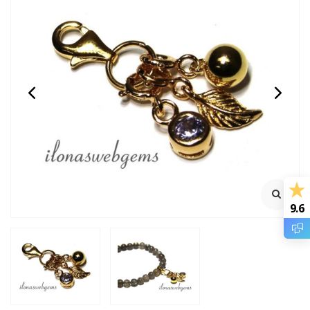
14/20 Gold filled mini
Premium gold plated
magneetslotje ca.
hangertje ca. 6mm
10x4.5mm
Zeer sterk sluitend
Klik voor staffelkorting
€11,95
€1,20
Incl. btw
Incl. btw
€9,88
€0,99
Excl. btw
Excl. btw
9.6
BESTEL
BESTEL