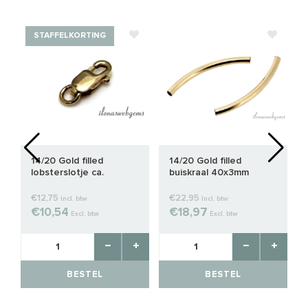
STAFFELKORTING
14/20 Gold filled
14/20 Gold filled
lobsterslotje ca.
buiskraal 40x3mm
10x4mm
€12,75
€22,95
Incl. btw
Incl. btw
€10,54
€18,97
Excl. btw
Excl. btw
BESTEL
BESTEL