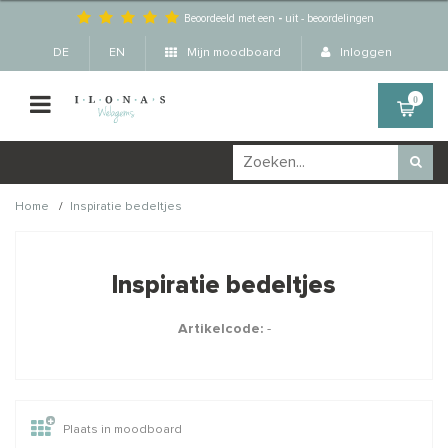
Beoordeeld met een
-
uit
-
beoordelingen
DE
EN
Mijn moodboard
Inloggen
0
/
Home
Inspiratie bedeltjes
Wellicht zijn deze
×
producten ook interessant
Inspiratie bedeltjes
voor je?
Artikelcode:
-
STAFFELKORTING
Plaats in moodboard