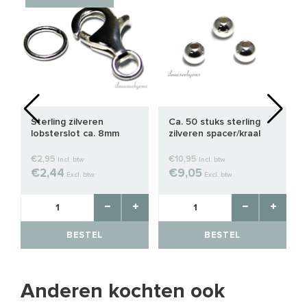
Sterling zilveren
Ca. 50 stuks sterling
lobsterslot ca. 8mm
zilveren spacer/kraal
rond 2.5mm
€2,95
€10,95
Incl. btw
Incl. btw
€2,44
€9,05
Excl. btw
Excl. btw
BESTEL
BESTEL
Anderen kochten ook