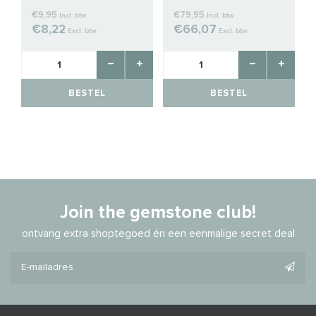
€9,95
€79,95
Incl. btw
Incl. btw
€8,22
€66,07
Excl. btw
Excl. btw
BESTEL
BESTEL
Join the gemstone club!
ontvang extra shoptegoed én een eenmalige secret deal