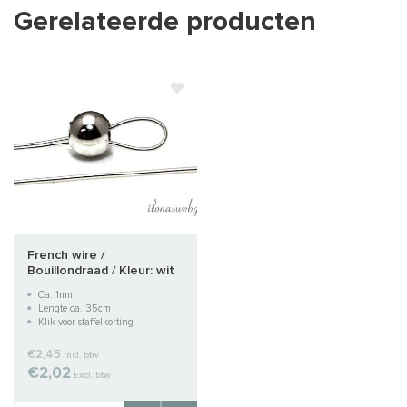
Gerelateerde producten
French wire /
Bouillondraad / Kleur: wit
zilver ca. 1mm
Ca. 1mm
Lengte ca. 35cm
Klik voor staffelkorting
€2,45
Incl. btw
€2,02
Excl. btw