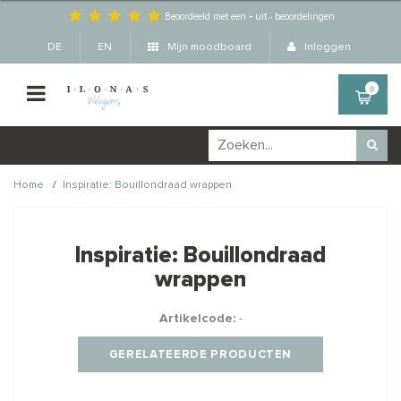
Beoordeeld met een
-
uit
-
beoordelingen
DE
EN
Mijn moodboard
Inloggen
0
/
Home
Inspiratie: Bouillondraad wrappen
Wellicht zijn deze
×
producten ook interessant
Inspiratie: Bouillondraad
voor je?
wrappen
Artikelcode:
-
GERELATEERDE PRODUCTEN