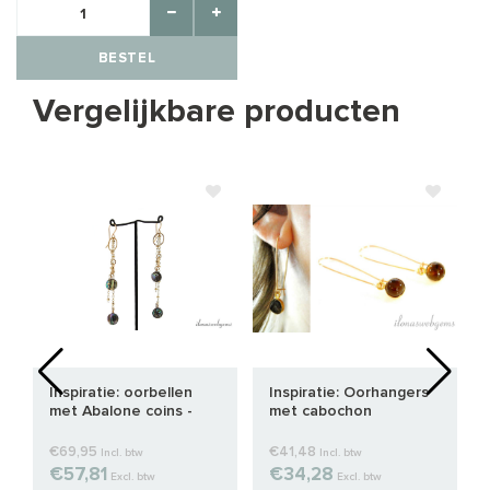
BESTEL
Vergelijkbare producten
Inspiratie: oorbellen
Inspiratie: Oorhangers
met Abalone coins -
met cabochon
Gold filled
€69,95
€41,48
Incl. btw
Incl. btw
€57,81
€34,28
Excl. btw
Excl. btw