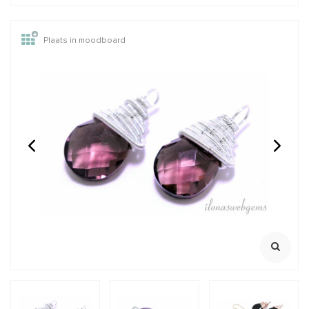
Plaats in moodboard
Sterling zilveren basis
Kralen schepje (groot)
ring
Dikte 3mm
Afmeting ca. 9.5x7.5cm
925/1e gehalte zilver
Klik ook voor 2e foto
€5,51
€2,95
Incl. btw
Incl. btw
€4,55
€2,44
Excl. btw
Excl. btw
BESTEL
BESTEL