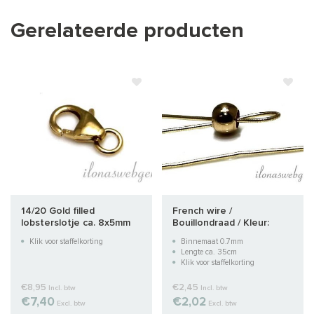
Gerelateerde producten
14/20 Gold filled
French wire /
lobsterslotje ca. 8x5mm
Bouillondraad / Kleur:
warm goud ca. 0,8mm
Klik voor staffelkorting
Binnemaat 0.7mm
Lengte ca. 35cm
Klik voor staffelkorting
€8,95
€2,45
Incl. btw
Incl. btw
€7,40
€2,02
Excl. btw
Excl. btw