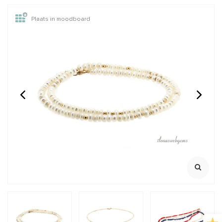
Plaats in moodboard
Vermeil oorknopjes
D.Q. ring met
hartjes met Shell pearl
zoetwaterparel ca.
ca. 14x7mm
9x7mm
Deze oorbellen zijn van extra
Designer Quality
goede kwaliteit en hebben een
Maat universeel
sterke goud laag
18 krt goud op sterling zilver
Met transparante pousettes
€21,95
€9,95
Incl. btw
Incl. btw
€18,14
€8,22
Excl. btw
Excl. btw
BESTEL
BESTEL