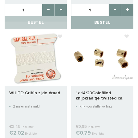
BESTEL
BESTEL
WHITE: Griffin zijde draad
1x 14/20Goldfilled
knijpkraaltje twisted ca.
2x2mm
2 meter met naald
Klik voor staffelkorting
€2,45
€0,95
Incl. btw
Incl. btw
€2,02
€0,79
Excl. btw
Excl. btw