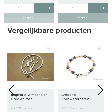
BESTEL
BESTEL
Vergelijkbare producten
Inspiratie: Armband en
Armband
Creolen met
Zoetwaterparels
Zoetwater Rijstparels
Peacock Sterling zilver
en Vermeil sterretjes
(M/V)
€79,95
€89,95
Incl. btw
Incl. btw