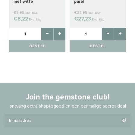
met witte
parel
zoetwaterparel
€9,95
€32,95
Incl. btw
Incl. btw
€8,22
€27,23
Excl. btw
Excl. btw
BESTEL
BESTEL
Join the gemstone club!
ontvang extra shoptegoed én een eenmalige secret deal