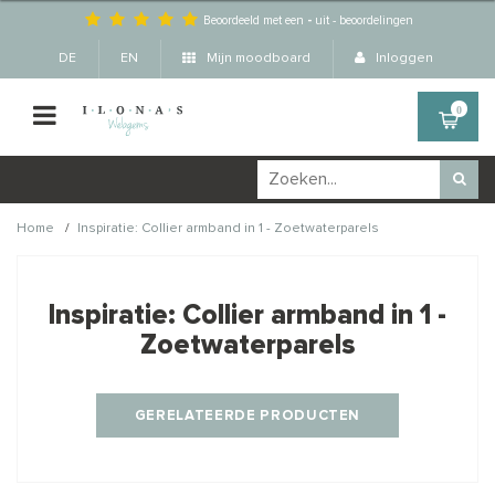
Beoordeeld met een
-
uit
-
beoordelingen
DE
EN
Mijn moodboard
Inloggen
0
/
Home
Inspiratie: Collier armband in 1 - Zoetwaterparels
Wellicht zijn deze
×
producten ook interessant
Inspiratie: Collier armband in 1 -
voor je?
Zoetwaterparels
GERELATEERDE PRODUCTEN