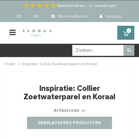
Beoordeeld met een
-
uit
-
beoordelingen
DE
EN
Mijn moodboard
Inloggen
0
/
Home
Inspiratie: Collier Zoetwaterparel en Koraal
Wellicht zijn deze
×
producten ook interessant
Inspiratie: Collier
voor je?
Zoetwaterparel en Koraal
Artikelcode:
wi
STAFFELKORTING
GERELATEERDE PRODUCTEN