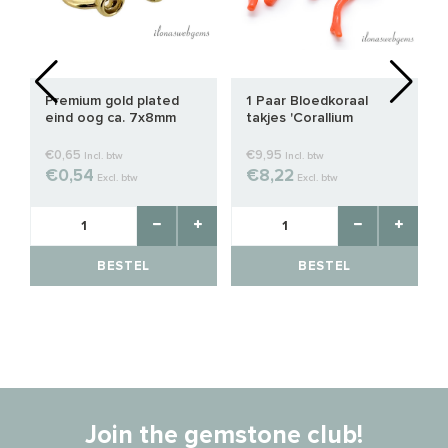
Premium gold plated
1 Paar Bloedkoraal
eind oog ca. 7x8mm
takjes 'Corallium
Rubrum' Large
€0,65
€9,95
Incl. btw
Incl. btw
€0,54
€8,22
Excl. btw
Excl. btw
BESTEL
BESTEL
Join the gemstone club!