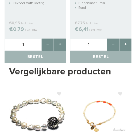
2x2mm
Klik voor staffelkorting
Binnenmaat 8mm
Rond
€0,95
€7,75
Incl. btw
Incl. btw
€0,79
€6,41
Excl. btw
Excl. btw
BESTEL
BESTEL
Vergelijkbare producten