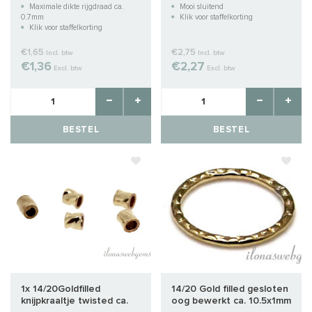
Maximale dikte rijgdraad ca.
Mooi sluitend
0.7mm
Klik voor staffelkorting
Klik voor staffelkorting
€1,65
€2,75
Incl. btw
Incl. btw
€1,36
€2,27
Excl. btw
Excl. btw
BESTEL
BESTEL
1x 14/20Goldfilled
14/20 Gold filled gesloten
knijpkraaltje twisted ca.
oog bewerkt ca. 10.5x1mm