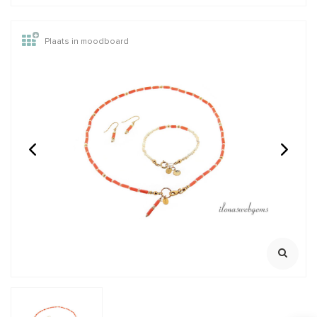
Plaats in moodboard
1cm Rosé 14/20 Gold
Hematiet oorhaakjes
filled draad norm.
rosé goudkleurig met
0.8mm / 20GA
ring
Klik voor staffelkorting
indien uitverkocht informeer
naar de mogelijkheden
Scrol naar beneden voor de
gerelateerde producten
€0,69
€49,95
Incl. btw
Incl. btw
€0,57
€41,28
Excl. btw
Excl. btw
BESTEL
BESTEL