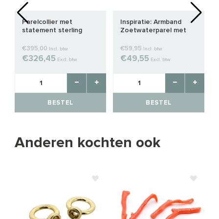
Parelcollier met
Inspiratie: Armband
statement sterling
Zoetwaterparel met
zilveren magneetslot
Koraal
€395,00
€59,95
Incl. btw
Incl. btw
€326,45
€49,55
Excl. btw
Excl. btw
BESTEL
BESTEL
Anderen kochten ook