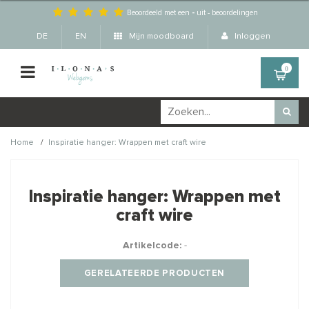
Beoordeeld met een
-
uit
-
beoordelingen
DE
EN
Mijn moodboard
Inloggen
0
/
Home
Inspiratie hanger: Wrappen met craft wire
Wellicht zijn deze
×
producten ook interessant
Inspiratie hanger: Wrappen met
voor je?
craft wire
Artikelcode:
-
GERELATEERDE PRODUCTEN