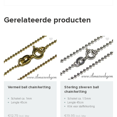
Gerelateerde producten
Vermeil ball chain/ketting
Sterling zilveren ball
chain/ketting
Schakel ca. 1mm
Schakel ca. 1.5mm
Lengte 45cm
Lengte 45cm
Klik voor staffelkorting
€12,75
€19,95
Incl. btw
Incl. btw