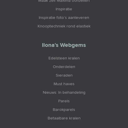
Maak zelf Maxima oorbellen
Inspiratie
Inspiratie foto's aanleveren
Knooptechniek rond elastiek
Ilona’s Webgems
Edelsteen kralen
Onderdelen
Sieraden
Must haves
Nieuws: In behandeling
Parels
Barokparels
Betaalbare kralen