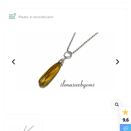
Plaats in moodboard
Vermeil hangertje met
Vermeil hangertje met
Rozenkwarts
Carneool
Ca. 14.5x8x4.5mm
Ca. 15x8x4.5mm
€6,95
€6,95
Incl. btw
Incl. btw
€5,74
€5,74
Excl. btw
Excl. btw
BESTEL
BESTEL
9.6