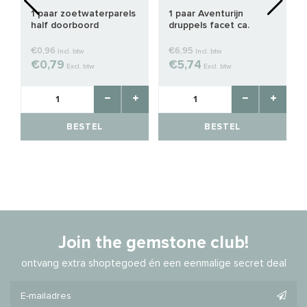
1 paar zoetwaterparels
1 paar Aventurijn
half doorboord
druppels facet ca.
25x13x6mm
€0,96
€6,95
Incl. btw
Incl. btw
€0,79
€5,74
Excl. btw
Excl. btw
BESTEL
BESTEL
Join the gemstone club!
ontvang extra shoptegoed én een eenmalige secret deal