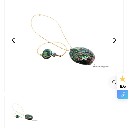
Sterling zilveren basis
Kralen schepje (groot)
ring
Dikte 3mm
Afmeting ca. 9.5x7.5cm
925/1e gehalte zilver
Klik ook voor 2e foto
€5,51
€2,95
Incl. btw
Incl. btw
€4,55
€2,44
Excl. btw
Excl. btw
9.6
BESTEL
BESTEL