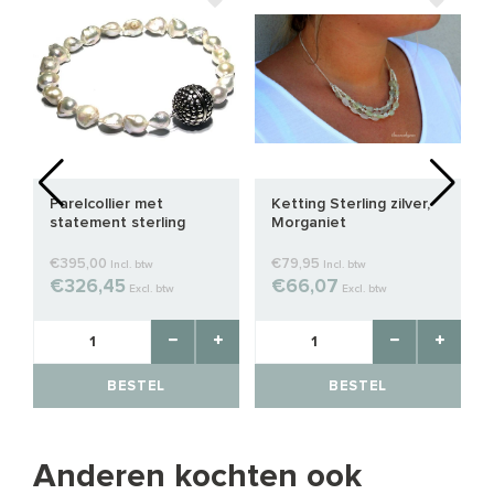
Parelcollier met
Ketting Sterling zilver,
statement sterling
Morganiet
zilveren magneetslot
€395,00
€79,95
Incl. btw
Incl. btw
€326,45
€66,07
Excl. btw
Excl. btw
BESTEL
BESTEL
Anderen kochten ook