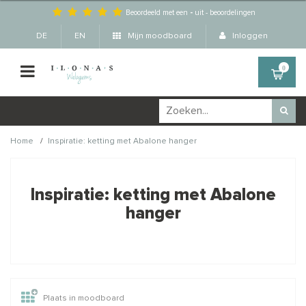
Beoordeeld met een
-
uit
-
beoordelingen
DE
EN
Mijn moodboard
Inloggen
0
/
Home
Inspiratie: ketting met Abalone hanger
Wellicht zijn deze
×
producten ook interessant
Inspiratie: ketting met Abalone
voor je?
hanger
Plaats in moodboard