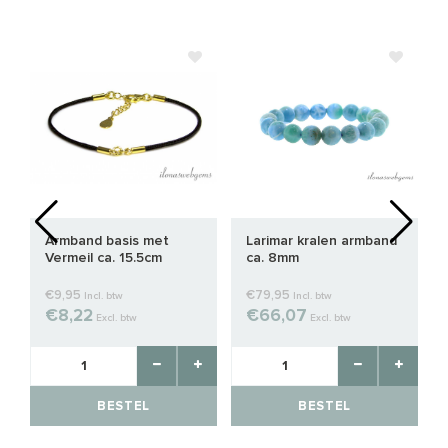
Armband basis met
Larimar kralen armband
Vermeil ca. 15.5cm
ca. 8mm
€9,95
€79,95
Incl. btw
Incl. btw
€8,22
€66,07
Excl. btw
Excl. btw
BESTEL
BESTEL