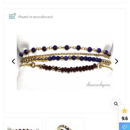
Plaats in moodboard
Sterling zilveren basis
Kralen schepje (groot)
ring
Dikte 3mm
Afmeting ca. 9.5x7.5cm
925/1e gehalte zilver
Klik ook voor 2e foto
€5,51
€2,95
Incl. btw
Incl. btw
€4,55
€2,44
Excl. btw
Excl. btw
BESTEL
BESTEL
9.6