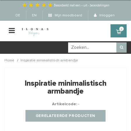
Beoordeeld met een
-
uit
-
beoordelingen
DE
EN
Mijn moodboard
Inloggen
0
/
Home
Inspiratie minimalistisch armbandje
Wellicht zijn deze
×
producten ook interessant
Inspiratie minimalistisch
voor je?
armbandje
Artikelcode:
-
GERELATEERDE PRODUCTEN