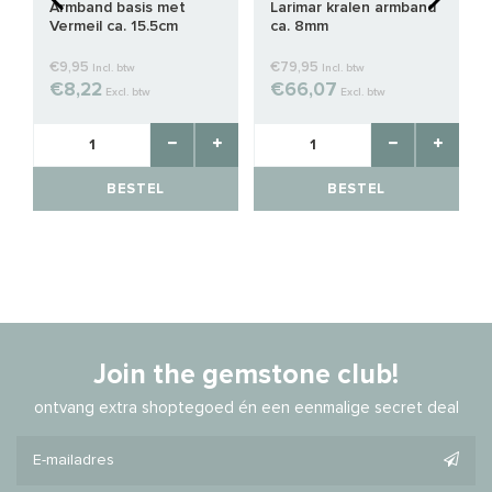
Armband basis met
Larimar kralen armband
Vermeil ca. 15.5cm
ca. 8mm
€9,95
€79,95
Incl. btw
Incl. btw
€8,22
€66,07
Excl. btw
Excl. btw
BESTEL
BESTEL
Join the gemstone club!
ontvang extra shoptegoed én een eenmalige secret deal