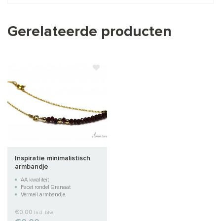
Gerelateerde producten
Inspiratie minimalistisch
armbandje
AA kwaliteit
Facet rondel Granaat
Vermeil armbandje
€0,00
Incl. btw