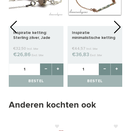
Inspiratie ketting:
Inspiratie
Sterling zilver, Jade
minimalistische ketting
kralen
Rosé 14/20 Gold filled
€32,50
€44,57
Incl. btw
Incl. btw
€26,86
€36,83
Excl. btw
Excl. btw
BESTEL
BESTEL
Anderen kochten ook