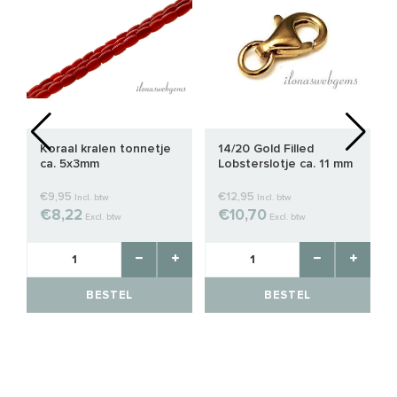
Koraal kralen tonnetje
14/20 Gold Filled
ca. 5x3mm
Lobsterslotje ca. 11 mm
€9,95
€12,95
Incl. btw
Incl. btw
€8,22
€10,70
Excl. btw
Excl. btw
BESTEL
BESTEL