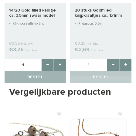
14/20 Gold filled kalotje
20 stuks Goldfilled
ca. 3.5mm zwaar model
knijpkraaltjes ca.. 1x1mm
Klik voor staffelkorting
Rijggat ca. 0.5mm
€3,95
€3,25
Incl. btw
Incl. btw
€3,26
€2,69
Excl. btw
Excl. btw
BESTEL
BESTEL
Vergelijkbare producten