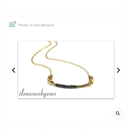
Plaats in moodboard
Eagle eye kralen rond
14/20 Rosé Gold filled
ca. 6-7mm AA kwaliteit
oogje open ca.
6x0.6mm
Streng ca. 39cm
22 Gauge
100% natuurlijk
Klik voor staffelkorting
AA kwaliteit
€26,95
€1,75
Incl. btw
Incl. btw
€22,27
€1,45
Excl. btw
Excl. btw
BESTEL
BESTEL