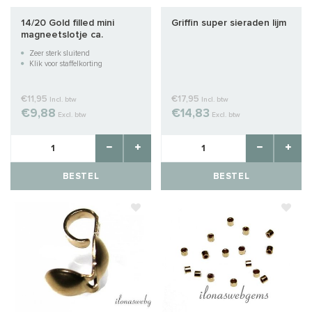
14/20 Gold filled mini
Griffin super sieraden lijm
magneetslotje ca.
10x4.5mm
Zeer sterk sluitend
Klik voor staffelkorting
€11,95
€17,95
Incl. btw
Incl. btw
€9,88
€14,83
Excl. btw
Excl. btw
BESTEL
BESTEL