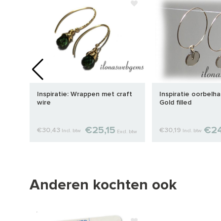
Inspiratie: Wrappen met craft
Inspiratie oorbelh
wire
Gold filled
€25,15
€24
€30,43
€30,19
Incl. btw
Incl. btw
cl. btw
Excl. btw
Anderen kochten ook