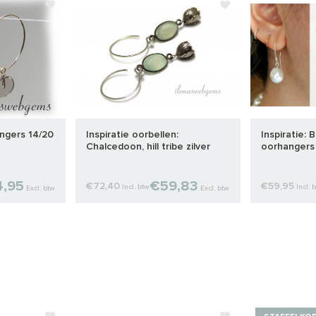
angers 14/20
Inspiratie oorbellen:
Inspiratie: 
Chalcedoon, hill tribe zilver
oorhangers
,95
€59,83
€72,40
€59,95
Incl. btw
Incl. 
Excl. btw
Excl. btw