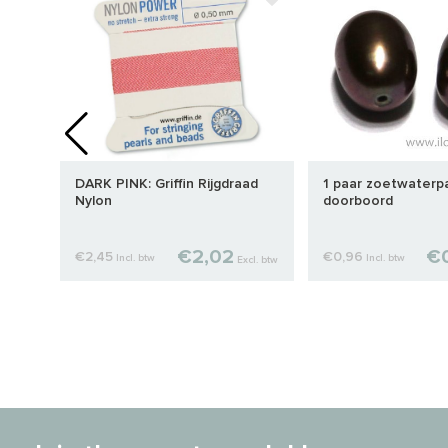
s ca.
DARK PINK: Griffin Rijgdraad
1 paar zoetwaterpa
Nylon
doorboord
€2,02
€0
€2,45
€0,96
Incl. btw
Incl. btw
cl. btw
Excl. btw