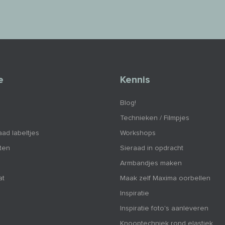
e
Kennis
Blog!
Technieken / Filmpjes
aad labeltjes
Workshops
nten
Sieraad in opdracht
Armbandjes maken
at
Maak zelf Maxima oorbellen
Inspiratie
Inspiratie foto's aanleveren
Knooptechniek rond elastiek