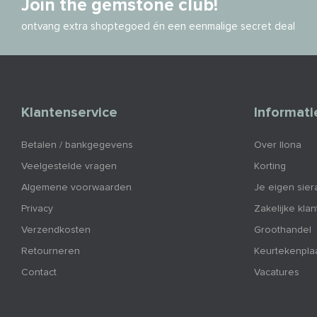
Join the gemstone club!
ontvang extra shoptegoed én een eenmalige secret deal
Klantenservice
Informati
Betalen / bankgegevens
Over Ilona
Veelgestelde vragen
Korting
Algemene voorwaarden
Je eigen sier
Privacy
Zakelijke kla
Verzendkosten
Groothandel
Retourneren
Keurtekenpla
Contact
Vacatures