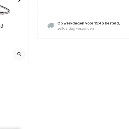
al ca. 9-
1 paar Rosé Vermeil
1 paar Verm
oorbelhaakjes
25mm
Op werkdagen voor 15:45 besteld,
Ca. 39x19mm
Oogje ca. 4.
zelfde dag verzonden
Klik voor staff
,57
€6,03
€7,30
€7,95
Incl. btw
Incl. bt
Excl. btw
Excl. btw