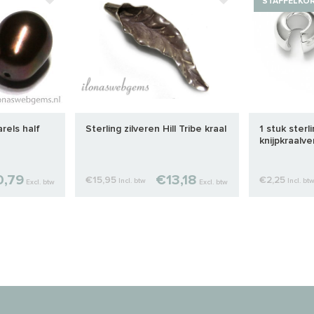
STAFFELKO
rels half
Sterling zilveren Hill Tribe kraal
1 stuk sterl
knijpkraalv
,79
€13,18
€15,95
€2,25
Incl. btw
Incl. bt
Excl. btw
Excl. btw