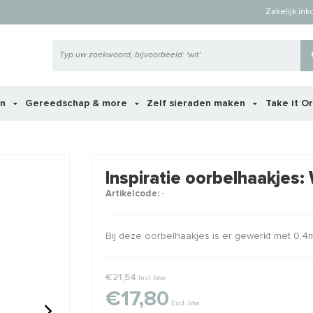
Zakelijk in
en
Gereedschap & more
Zelf sieraden maken
Take it O
 ook interessant voor je?
Inspiratie oorbelhaakjes:
Artikelcode:
-
STAFFELKO
Bij deze oorbelhaakjes is er gewerkt met 0,4m
€21,54
Incl. btw
€17,80
Excl. btw