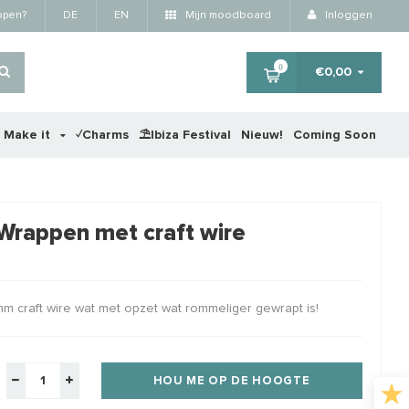
kopen?
DE
EN
Mijn moodboard
Inloggen
0
€0,00
r Make it
✓Charms
⛱️Ibiza Festival
Nieuw!
Coming Soon
×
 Wrappen met craft wire
RTING
STAFFELKORTING
m craft wire wat met opzet wat rommeliger gewrapt is!
HOU ME OP DE HOOGTE