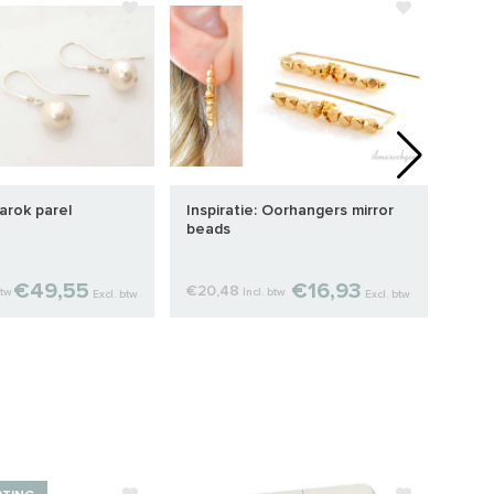
Barok parel
Inspiratie: Oorhangers mirror
Inspi
beads
met 
oorb
€49,55
€16,93
€20,48
€49
btw
Incl. btw
Excl. btw
Excl. btw