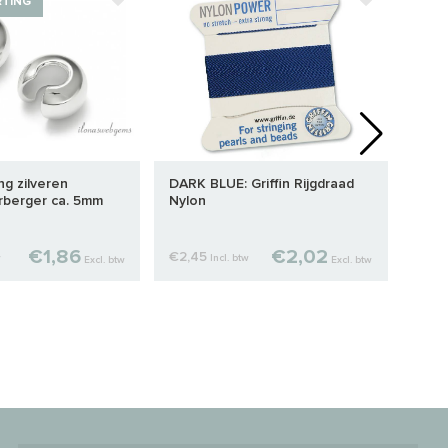
RTING
ing zilveren
DARK BLUE: Griffin Rijgdraad
1 pa
erberger ca. 5mm
Nylon
face
€1,86
€2,02
€2,45
€6,
w
Incl. btw
Excl. btw
Excl. btw