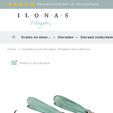
Beoordeeld met een
-
uit
-
beoordelingen
Kralen en meer...
Sieraden
Sieraad onderdel
/
Home
Inspiratie oorbelhaakjes: Wrappen met craft wire
Wellicht zijn deze producten
Plaats in moodboard