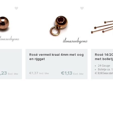
Rosé vermeil kraal 4mm met oog
Rosé 14/20 
en rijggat
met bollet
24 Gauge
Bolletje ca.
,23
€1,13
€1,37
€2,95
Klik voor staf
Incl. btw
Incl. b
Excl. btw
Excl. btw