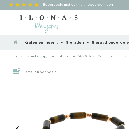
Beoordeeld met een
-
uit
-
beoordelingen
Kralen en meer...
Sieraden
Sieraad onderdel
/
Home
Inspiratie: Tijgeroog cilinder met 14/20 Rosé Gold Filled armba
Wellicht zijn deze producten
Plaats in moodboard