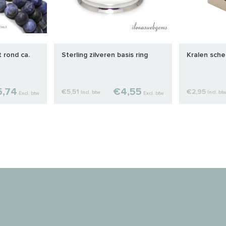
 rond ca.
Sterling zilveren basis ring
Kralen sche
,74
€4,55
€5,51
€2,95
Incl. btw
Incl. bt
Excl. btw
Excl. btw