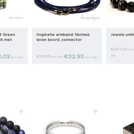
et Green
Inspiratie armband: Vermeil,
Jewels unlim
ch met
leren koord, connector
e
€367,00
Incl.
,02
€32,93
btw
€39,85
Incl. btw
Excl. btw
Excl. btw