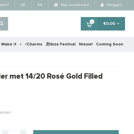
kopen?
DE
EN
Mijn moodboard
Inloggen
0
€0,00
r Make it
✓Charms
⛱️Ibiza Festival
Nieuw!
Coming Soon
×
nder met 14/20 Rosé Gold Filled
kheden