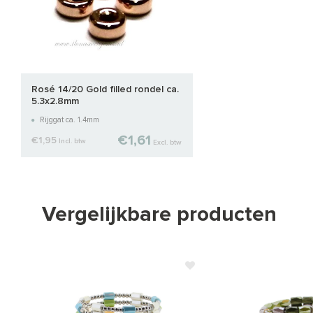
Rosé 14/20 Gold filled rondel ca.
5.3x2.8mm
Rijggat ca. 1.4mm
€1,61
€1,95
Incl. btw
Excl. btw
Vergelijkbare producten