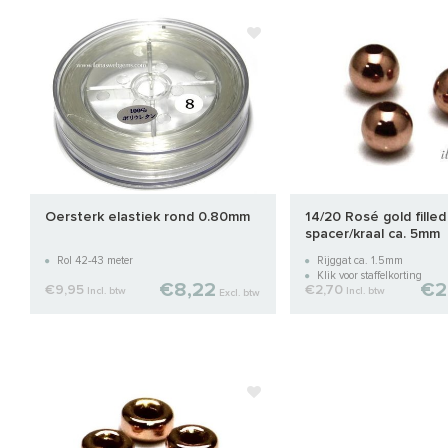
Oersterk elastiek rond 0.80mm
14/20 Rosé gold filled
spacer/kraal ca. 5mm
Rol 42-43 meter
Rijggat ca. 1.5mm
Klik voor staffelkorting
€8,22
€2
€9,95
€2,70
Incl. btw
Incl. btw
Excl. btw