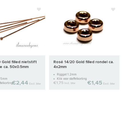
Gold filled nietstift
Rosé 14/20 Gold filled rondel ca.
je ca. 50x0.5mm
4x2mm
Rijggat 1.2mm
 1.5mm
Klik voor staffelkorting
€2,44
€1,45
€1,75
felkorting
tw
Incl. btw
Excl. btw
Excl. btw