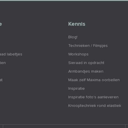
e
Kennis
Blog!
Technieken / Filmpjes
aad labeltjes
Workshops
nten
Sieraad in opdracht
Armbandjes maken
at
Maak zelf Maxima oorbellen
Inspiratie
Inspiratie foto's aanleveren
Knooptechniek rond elastiek