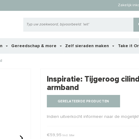
Zakelijk in
en
Gereedschap & more
Zelf sieraden maken
Take it O
nd
 ook interessant voor je?
Inspiratie: Tijgeroog cili
armband
GERELATEERDE PRODUCTEN
Indien uitverkocht informeer naar de mogelij
€59,95
Incl. btw