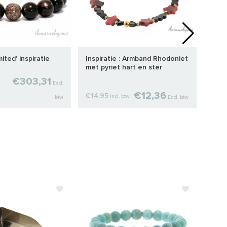
ited' inspiratie
Inspiratie : Armband Rhodoniet
Insp
met pyriet hart en ster
armb
€303,31
€109
Excl.
€12,36
btw
€14,95
Incl. btw
btw
Excl. btw