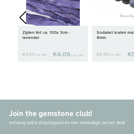
set 1
Zijden lint ca. 100x 3cm -
Sodaliet kralen mat
lavender
8mm
€4,09
€5
€4,95
€6,95
Incl. btw
Incl. btw
cl. btw
Excl. btw
Join the gemstone club!
ontvang extra shoptegoed én een eenmalige secret deal