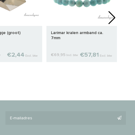
pje (groot)
Larimar kralen armband ca.
Sterl
7mm
€2,44
€57,81
€69,95
€11,
w
Incl. btw
Excl. btw
Excl. btw