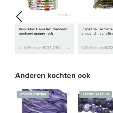
Inspiratie: Hematiet Rainbow
Inspiratie: Hemati
armband magnetisch
armband magnetis
Amazoniet bedeltj
€41,28
€33
€49,95
€39,95
Incl. btw
Incl. btw
cl. btw
Excl. btw
Anderen kochten ook
STAFFELKORTING
STAFFELKORTING