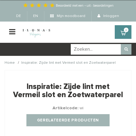
Beoordeeld met een
-
uit
-
beoordelingen
DE
EN
Mijn moodboard
Inloggen
0
/
Home
Inspiratie: Zijde lint met Vermeil slot en Zoetwaterparel
Wellicht zijn deze
×
producten ook interessant
Inspiratie: Zijde lint met
voor je?
Vermeil slot en Zoetwaterparel
Artikelcode:
wi
STAFFELKORTING
GERELATEERDE PRODUCTEN