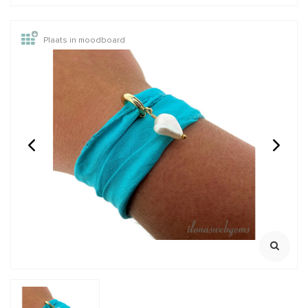
Plaats in moodboard
1 meter satijn koord
Golden Obsidiaan
olijf grijs ca. 1.5mm
kralen rond ca. 8mm
Klik voor staffelkorting
100% natuurlijk
Streng ca. 39cm
€0,99
€3,95
Incl. btw
Incl. btw
€0,82
€3,26
Excl. btw
Excl. btw
BESTEL
BESTEL