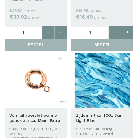
€39,95
€19,95
Incl. btw
Incl. btw
€33,02
€16,49
Excl. btw
Excl. btw
BESTEL
BESTEL
Vermeil veerslot warme
Zijden lint ca. 100x 3cm -
goudkleur ca. 13mm Extra
Light Blue
kwaliteit
Deze sloten zijn van extra goede
Klik voor staffelkorting
kwaliteit
Zijde lint hand geverfd