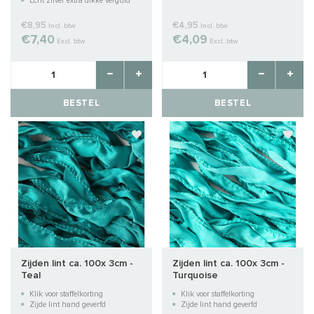
Echt zilver extra dikke verguld
laag
€8,95
€4,95
Incl. btw
Incl. btw
€7,40
€4,09
Excl. btw
Excl. btw
BESTEL
BESTEL
Zijden lint ca. 100x 3cm -
Zijden lint ca. 100x 3cm -
Teal
Turquoise
Klik voor staffelkorting
Klik voor staffelkorting
Zijde lint hand geverfd
Zijde lint hand geverfd