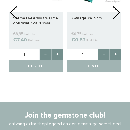
Vermeil veerslot warme
Kwastje ca. 5cm
goudkleur ca. 13mm
Extra kwaliteit
€8,95
€0,75
Incl. btw
Incl. btw
€7,40
€0,62
Excl. btw
Excl. btw
BESTEL
BESTEL
Join the gemstone club!
ontvang extra shoptegoed én een eenmalige secret deal