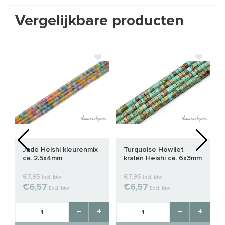
Vergelijkbare producten
Jade Heishi kleurenmix
Turquoise Howliet
ca. 2.5x4mm
kralen Heishi ca. 6x3mm
€7,95
€7,95
Incl. btw
Incl. btw
€6,57
€6,57
Excl. btw
Excl. btw