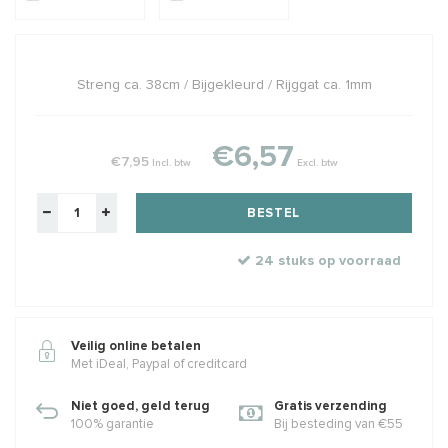
Streng ca. 38cm / Bijgekleurd / Rijggat ca. 1mm
€6,57
€7,95
Incl. btw
Excl. btw
BESTEL
24 stuks op voorraad
Veilig online betalen
Met iDeal, Paypal of creditcard
Niet goed, geld terug
Gratis verzending
100% garantie
Bij besteding van €55