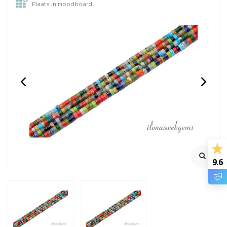
Plaats in moodboard
Howliet Heishi mix ca.
Howliet kleurenmix
2.5x4mm
cilinders ca. 13x4mm
€6,95
€6,95
Incl. btw
Incl. btw
€5,74
€5,74
Excl. btw
Excl. btw
9.6
BESTEL
BESTEL