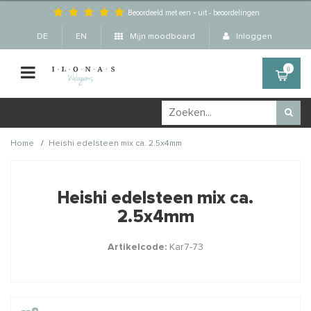
Beoordeeld met een
-
uit
-
beoordelingen
DE
EN
Mijn moodboard
Inloggen
0
/
Home
Heishi edelsteen mix ca. 2.5x4mm
Wellicht zijn deze
×
producten ook interessant
Heishi edelsteen mix ca.
voor je?
2.5x4mm
Artikelcode:
Kar7-73