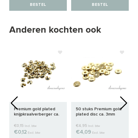
BESTEL
BESTEL
Anderen kochten ook
Premium gold plated
50 stuks Premium gold
knijpkraalverberger ca.
plated disc ca. 3mm
4mm
€0,15
€4,95
Incl. btw
Incl. btw
€0,12
€4,09
Excl. btw
Excl. btw