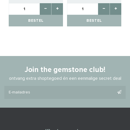
BESTEL
BESTEL
Join the gemstone club!
ontvang extra shoptegoed én een eenmalige secret deal