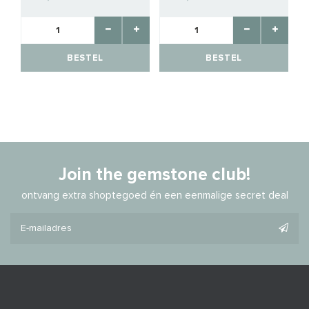
BESTEL
BESTEL
Join the gemstone club!
ontvang extra shoptegoed én een eenmalige secret deal