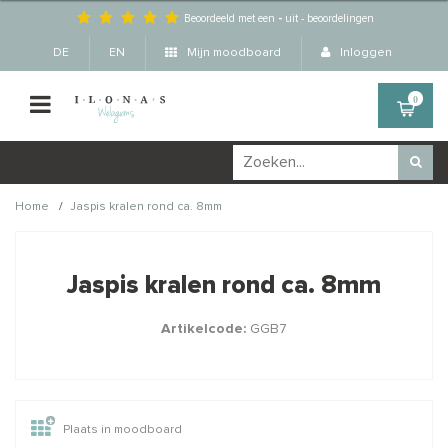
Beoordeeld met een
-
uit
-
beoordelingen
DE
EN
Mijn moodboard
Inloggen
0
/
Home
Jaspis kralen rond ca. 8mm
Wellicht zijn deze
×
producten ook interessant
Jaspis kralen rond ca. 8mm
voor je?
Artikelcode:
GGB7
Plaats in moodboard