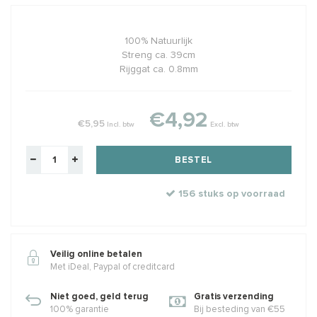
100% Natuurlijk
Streng ca. 39cm
Rijggat ca. 0.8mm
€4,92
€5,95
Incl. btw
Excl. btw
BESTEL
156 stuks op voorraad
Veilig online betalen
Met iDeal, Paypal of creditcard
Niet goed, geld terug
Gratis verzending
100% garantie
Bij besteding van €55