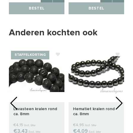
BESTEL
BESTEL
Anderen kochten ook
STAFFELKORTING
Lavasteen kralen rond
Hematiet kralen rond
ca. 8mm
ca. 8mm
€4,15
€4,95
Incl. btw
Incl. btw
€3,43
€4,09
Excl. btw
Excl. btw