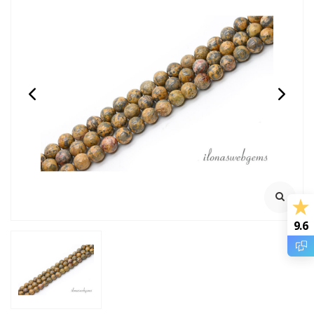
Carneool - Kornalijn
Brecciated jaspis kralen
kralen rond ca. 8mm
rond ca. 8mm
Streng ca. 38cm
Streng ca.39cm
€7,95
€6,95
Incl. btw
Incl. btw
€6,57
€5,74
Excl. btw
Excl. btw
9.6
BESTEL
BESTEL