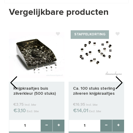
Vergelijkbare producten
STAFFELKORTING
Knijpkraaltjes buis
Ca. 100 stuks sterling
zilverkleur (500 stuks)
zilveren knijpkraaltjes
ca. 2mm
ca. 1x1mm
€3,75
€16,95
Incl. btw
Incl. btw
€3,10
€14,01
Excl. btw
Excl. btw