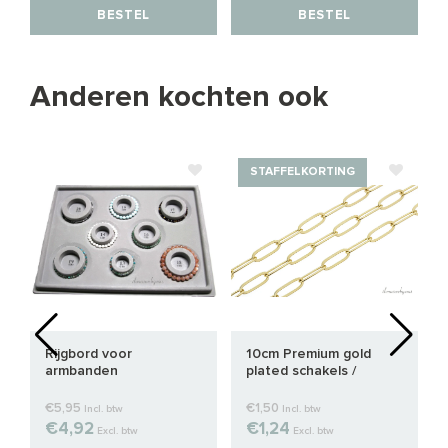
BESTEL
BESTEL
Anderen kochten ook
STAFFELKORTING
Rijgbord voor
10cm Premium gold
armbanden
plated schakels /
ketting ca. 9.5x3.5mm
€5,95
€1,50
Incl. btw
Incl. btw
€4,92
€1,24
Excl. btw
Excl. btw