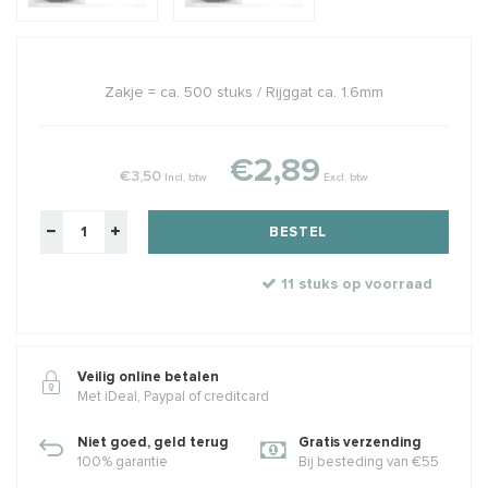
Zakje = ca. 500 stuks / Rijggat ca. 1.6mm
€2,89
€3,50
Incl. btw
Excl. btw
BESTEL
11 stuks op voorraad
Veilig online betalen
Met iDeal, Paypal of creditcard
Niet goed, geld terug
Gratis verzending
100% garantie
Bij besteding van €55