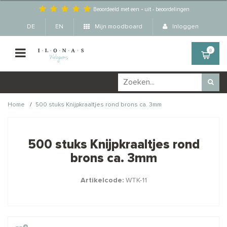
Beoordeeld met een
-
uit
-
beoordelingen
DE
EN
Mijn moodboard
Inloggen
0
/
Home
500 stuks Knijpkraaltjes rond brons ca. 3mm
Wellicht zijn deze
×
producten ook interessant
500 stuks Knijpkraaltjes rond
voor je?
brons ca. 3mm
Artikelcode:
WTK-11
STAFFELKORTING
STAFFELKORTING