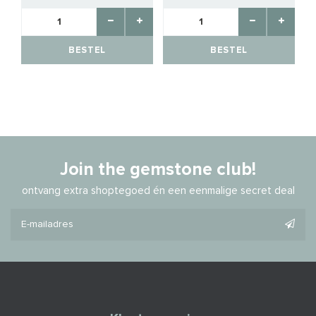
BESTEL
BESTEL
Join the gemstone club!
ontvang extra shoptegoed én een eenmalige secret deal