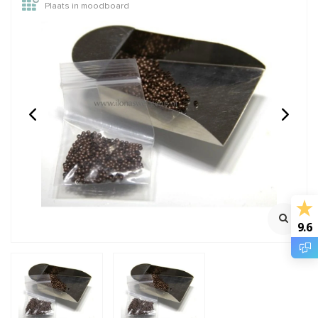
Plaats in moodboard
1 stuk sterling zilveren
Sterling zilveren oogje
knijpkraalverberger ca.
gesloten ca. 4x0.64mm
4mm
925/ 1e gehalte zilver
925/1e gehalte zilver
Mooi sluitend
Klik voor staffelkorting
Klik voor staffelkorting
€1,25
€0,85
Incl. btw
Incl. btw
€1,03
€0,70
Excl. btw
Excl. btw
9.6
BESTEL
BESTEL