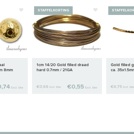
STAFFELKORTING
STAFFELKO
aal
1cm 14/20 Gold filled draad
Gold filled 
/m 8mm
hard 0.7mm / 21GA
ca. 35x1.5m
,74
€0,55
€0,66
€6,75
Incl. btw
Incl. bt
Excl. btw
Excl. btw