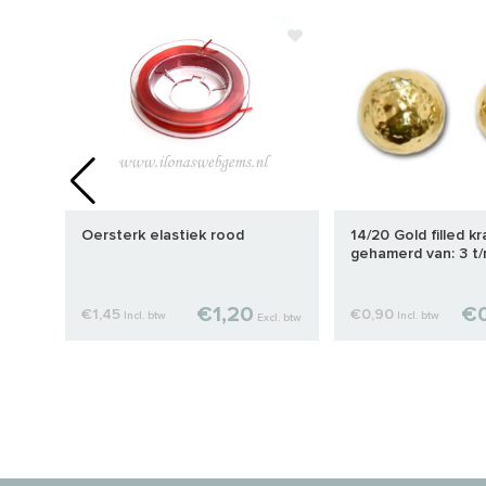
Oersterk elastiek rood
14/20 Gold filled kr
gehamerd van: 3 t
€1,20
€0
€1,45
€0,90
Incl. btw
Incl. btw
cl. btw
Excl. btw