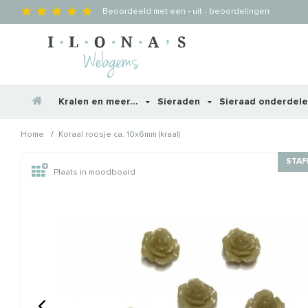
Beoordeeld met een
-
uit
-
beoordelingen
Kralen en meer...
Sieraden
Sieraad onderdel
/
Home
Koraal roosje ca. 10x6mm (kraal)
Wellicht zijn deze producten
STAF
Plaats in moodboard
STAFFELKORTING