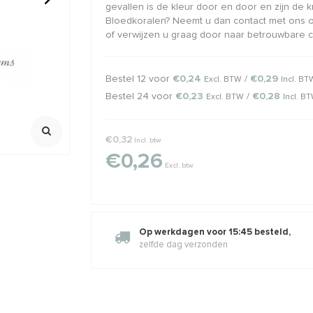
gevallen is de kleur door en door en zijn de kr
Bloedkoralen? Neemt u dan contact met ons op
 ca. 10mm
Bergkristal obelisk kralen ca.
Sterling zil
of verwijzen u graag door naar betrouwbare c
45x8mm tot 33x11mm
met Labrado
100% Natuurlijk
925/ 1e gehalt
Streng ca. 39cm
Ca. 15x8x4.
Bestel 12 voor
€0,24
/
€0,29
Excl. BTW
Incl. BT
0,31
€16,49
€19,95
€6,95
Incl. btw
Incl. bt
Excl. btw
Excl. btw
Bestel 24 voor
€0,23
/
€0,28
Excl. BTW
Incl. B
€0,32
Incl. btw
€0,26
Excl. btw
Op werkdagen voor 15:45 besteld,
zelfde dag verzonden