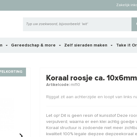
Zakelijk in
en
Gereedschap & more
Zelf sieraden maken
Take it O
 ook interessant voor je?
FELKORTING
Koraal roosje ca. 10x6mm 
Artikelcode:
mi110
Rijggat zit aan achterzijde en loopt van links n
Let op! Dit is geen resin of kunsstof Deze r
verpulverd, waarna er een klei achtig goedj
Koraal structuur is zodoende niet meer zichtb
kwaliteit 100% legale diepzee diepzeekoraal en