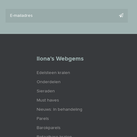
Ilona’s Webgems
Edelsteen kralen
Onderdelen
Sieraden
Must haves
Nieuws: In behandeling
Parels
Barokparels
Betaalbare kralen