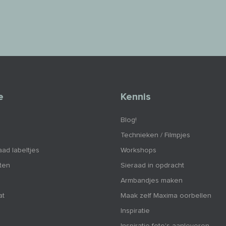
e
Kennis
Blog!
Technieken / Filmpjes
aad labeltjes
Workshops
nten
Sieraad in opdracht
Armbandjes maken
at
Maak zelf Maxima oorbellen
Inspiratie
Inspiratie foto's aanleveren