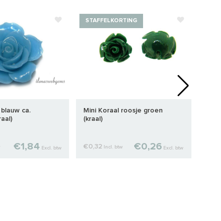
STAFFELKORTING
 blauw ca.
Mini Koraal roosje groen
20 s
aal)
(kraal)
8x7m
€1,84
€0,26
€0,32
€6,
w
Incl. btw
Excl. btw
Excl. btw