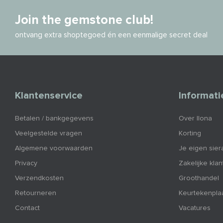
Join the gemstone club!
ontvang extra shoptegoed én een eenmalige secret deal
Klantenservice
Informati
Betalen / bankgegevens
Over Ilona
Veelgestelde vragen
Korting
Algemene voorwaarden
Je eigen sier
Privacy
Zakelijke kla
Verzendkosten
Groothandel
Retourneren
Keurtekenpla
Contact
Vacatures