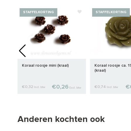
STAFFELKORTING
STAFFELKORTING
x6mm
Koraal roosje mini (kraal)
Koraal roosje ca. 
(kraal)
€0,26
€
€0,32
€0,74
Incl. btw
Incl. btw
cl. btw
Excl. btw
Anderen kochten ook