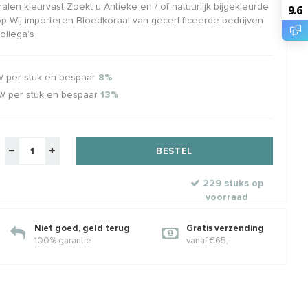
alen kleurvast Zoekt u Antieke en / of natuurlijk bijgekleurde
9.6
 Wij importeren Bloedkoraal van gecertificeerde bedrijven
veren hangertje
Koraal roosje wit/crème ca.
Kora
ollega’s
riet
11x9mm (kraal)
(kraa
e zilver
ca. 11x9mm
Klik 
5mm
Klik voor staffelkorting
per stuk en bespaar
8%
W
€5,74
€0,26
€0,32
€0,
w
Incl. btw
Excl. btw
Excl. btw
per stuk en bespaar
13%
TW
BESTEL
229 stuks op
voorraad
Niet goed, geld terug
Gratis verzending
100% garantie
vanaf €65,-