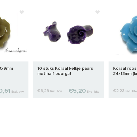
19x9mm
10 stuks Koraal kelkje paars
Koraal roos
met half boorgat
34x13mm (kr
0,61
€5,20
€6,29
€2,23
Incl. btw
Incl. bt
Excl. btw
Excl. btw