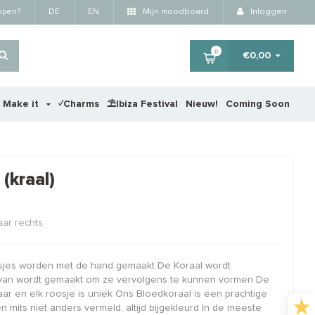
kopen?
DE
EN
Mijn moodboard
Inloggen
0
€0,00
r Make it
✓Charms
⛱️Ibiza Festival
Nieuw!
Coming Soon
×
(kraal)
STAFFELKORTING
STA
aar rechts
oosjes worden met de hand gemaakt De Koraal wordt
e van wordt gemaakt om ze vervolgens te kunnen vormen De
aar en elk roosje is uniek Ons Bloedkoraal is een prachtige
 mits niet anders vermeld, altijd bijgekleurd In de meeste