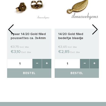
1 paar 14/20 Gold filled
14/20 Gold filled
poussettes ca. 3x4mm
bedeltje blaadje
€3,75
€3,45
Incl. btw
Incl. btw
€3,10
€2,85
Excl. btw
Excl. btw
BESTEL
BESTEL