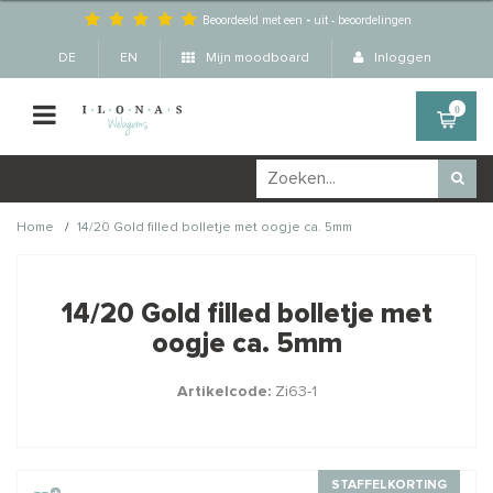
Beoordeeld met een
-
uit
-
beoordelingen
DE
EN
Mijn moodboard
Inloggen
0
/
Home
14/20 Gold filled bolletje met oogje ca. 5mm
Wellicht zijn deze
×
producten ook interessant
14/20 Gold filled bolletje met
voor je?
oogje ca. 5mm
Artikelcode:
Zi63-1
STAFFELKORTING
STAFFELKORTING
STAFFELKORTING