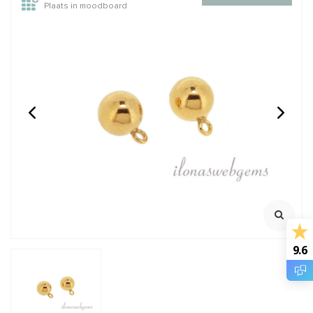
Plaats in moodboard
1 stuk14/20 Gold filled
14/20 Gold filled lock-in
knijpkraalverberger ca.
oogje ca. 6x1mm
3mm
Mooi sluitend
Oersterk oogje met lock
Klik voor staffelkorting
mechanisme
Klik voor staffelkorting
€1,95
€2,95
Incl. btw
Incl. btw
€1,61
€2,44
Excl. btw
Excl. btw
BESTEL
BESTEL
9.6