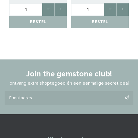
BESTEL
BESTEL
Join the gemstone club!
ontvang extra shoptegoed én een eenmalige secret deal