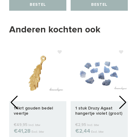
BESTEL
BESTEL
Anderen kochten ook
14krt gouden bedel
1 stuk Druzy Agaat
veertje
hangertje violet (groot)
ca. 15-20mm
€49,95
€2,95
Incl. btw
Incl. btw
€41,28
€2,44
Excl. btw
Excl. btw