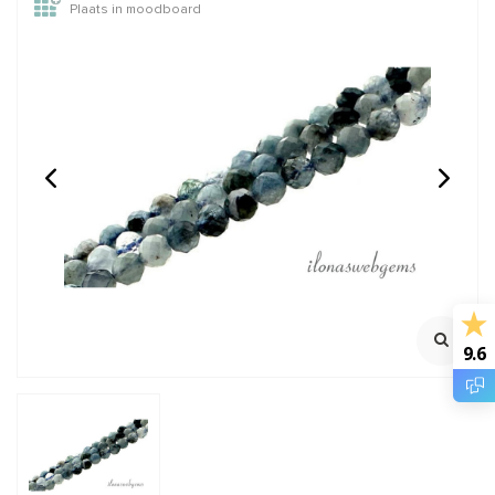
Plaats in moodboard
Azuriet kralen facet
Maansteen kralen roze
rond ca. 3mm
rond ca. 4mm
100% Natuurlijk
Streng ca. 39cm
Rijggat ca. 0.6mm
€12,95
€8,95
Incl. btw
Incl. btw
€10,70
€7,40
Excl. btw
Excl. btw
9.6
BESTEL
BESTEL