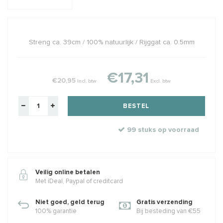
Streng ca. 39cm / 100% natuurlijk / Rijggat ca. 0.5mm
€17,31
€20,95
Incl. btw
Excl. btw
BESTEL
99 stuks op voorraad
Veilig online betalen
Met iDeal, Paypal of creditcard
Niet goed, geld terug
Gratis verzending
100% garantie
Bij besteding van €55