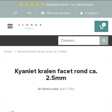
Beoordeeld met een
-
uit
-
beoordelingen
DE
EN
Mijn moodboard
Inloggen
0
/
Home
Kyaniet kralen facet rond ca. 2.5mm
Wellicht zijn deze
×
producten ook interessant
Kyaniet kralen facet rond ca.
voor je?
2.5mm
Artikelcode:
Kar7-25a