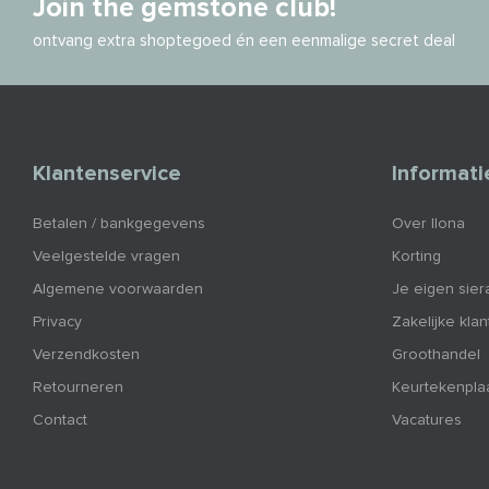
Join the gemstone club!
ontvang extra shoptegoed én een eenmalige secret deal
Klantenservice
Informati
Betalen / bankgegevens
Over Ilona
Veelgestelde vragen
Korting
Algemene voorwaarden
Je eigen sier
Privacy
Zakelijke kla
Verzendkosten
Groothandel
Retourneren
Keurtekenpla
Contact
Vacatures