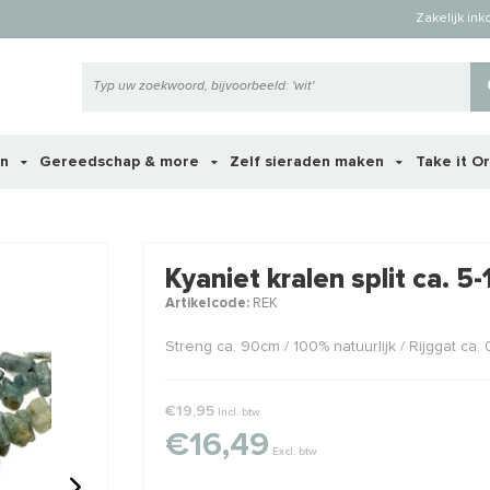
Zakelijk in
en
Gereedschap & more
Zelf sieraden maken
Take it O
 ook interessant voor je?
Kyaniet kralen split ca. 
Artikelcode:
REK
Streng ca. 90cm / 100% natuurlijk / Rijggat ca.
€19,95
Incl. btw
€16,49
Excl. btw