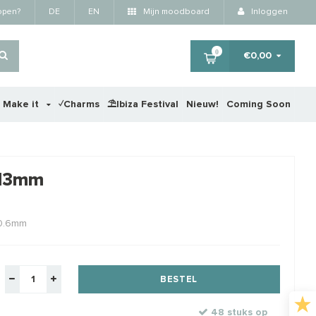
kopen?
DE
EN
Mijn moodboard
Inloggen
0
€0,00
r Make it
✓Charms
⛱️Ibiza Festival
Nieuw!
Coming Soon
×
5-13mm
 0.6mm
BESTEL
48 stuks op