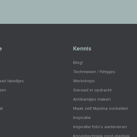
e
Kennis
Blog!
Technieken / Filmpjes
aad labeltjes
Workshops
nten
Sieraad in opdracht
Armbandjes maken
at
Maak zelf Maxima oorbellen
Inspiratie
Inspiratie foto's aanleveren
Knooptechniek rond elastiek