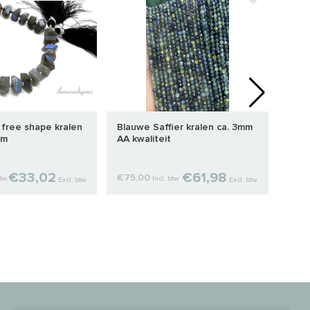
 free shape kralen
Blauwe Saffier kralen ca. 3mm
Calc
mm
AA kwaliteit
€33,02
€61,98
€75,00
€14,
btw
Incl. btw
Excl. btw
Excl. btw