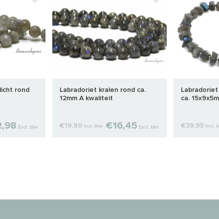
licht rond
Labradoriet kralen rond ca.
Labradoriet
12mm A kwaliteit
ca. 15x9x5
2,98
€16,45
€19,90
€39,95
Incl. btw
Incl. 
Excl. btw
Excl. btw