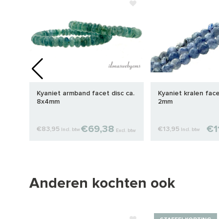
ca.
Kyaniet armband facet disc ca.
Kyaniet kralen face
8x4mm
2mm
€69,38
€1
€83,95
€13,95
Incl. btw
Incl. btw
cl. btw
Excl. btw
Anderen kochten ook