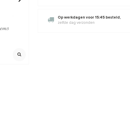
 kralen
1 paar 14/20 Gold filled
Amethist d
Op werkdagen voor 15:45 besteld,
cabochon oorstekers 4mm
zelfde dag verzonden
100% Natuurli
Rijggat ca. 6
,09
€5,37
€6,50
€3,75
Incl. btw
Incl. bt
Excl. btw
Excl. btw