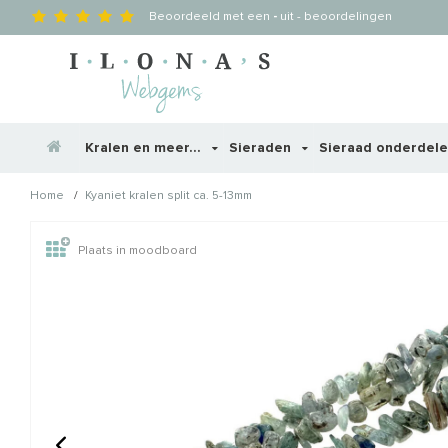
Beoordeeld met een
-
uit
-
beoordelingen
Kralen en meer...
Sieraden
Sieraad onderdel
/
Home
Kyaniet kralen split ca. 5-13mm
Wellicht zijn deze producten
Plaats in moodboard