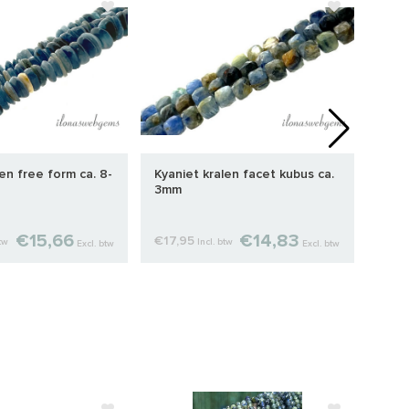
en free form ca. 8-
Kyaniet kralen facet kubus ca.
Kyan
3mm
10m
€15,66
€14,83
€17,95
€11,
btw
Incl. btw
Excl. btw
Excl. btw