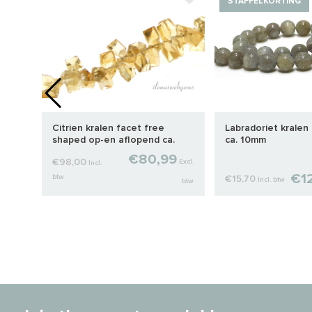
STAFFELKORTING
orm
Citrien kralen facet free
Labradoriet kralen 
shaped op-en aflopend ca.
ca. 10mm
10x6mm
€80,99
€98,00
Excl.
Incl.
€1
btw
€15,70
Incl. btw
cl. btw
btw