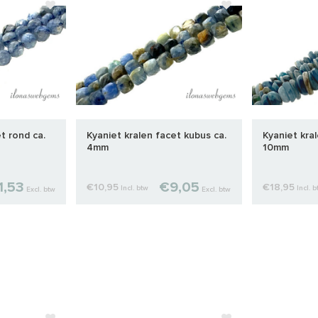
t rond ca.
Kyaniet kralen facet kubus ca.
Kyaniet kral
4mm
10mm
1,53
€9,05
€10,95
€18,95
Incl. btw
Incl. 
Excl. btw
Excl. btw