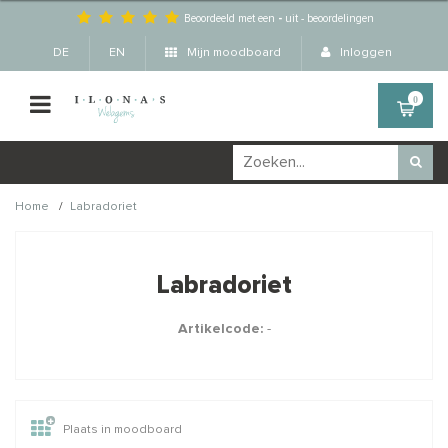
Beoordeeld met een
-
uit
-
beoordelingen
DE
EN
Mijn moodboard
Inloggen
0
/
Home
Labradoriet
Wellicht zijn deze
×
producten ook interessant
Labradoriet
voor je?
Artikelcode:
-
STAFFELKORTING
Plaats in moodboard