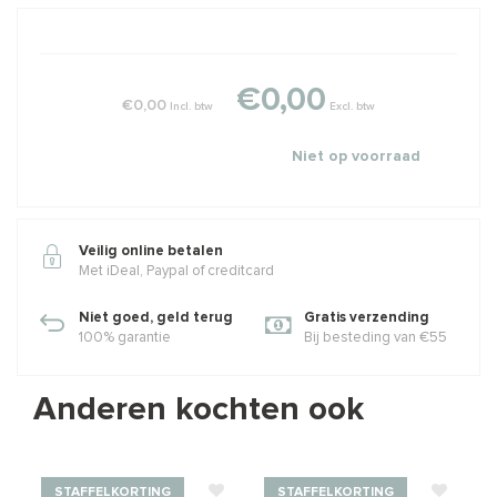
€0,00
€0,00
Incl. btw
Excl. btw
Niet op voorraad
Veilig online betalen
Met iDeal, Paypal of creditcard
Niet goed, geld terug
Gratis verzending
100% garantie
Bij besteding van €55
Anderen kochten ook
STAFFELKORTING
STAFFELKORTING