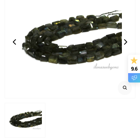
14/20 Gold filled
14/20 Gold filled kralen
knijpkraaltjes buis ca.
rond van: 2 t/m 12mm
2x2mm
Rijggat ca. 1.2mm
Klik voor staffelkorting
9.6
€0,95
€0,28
Incl. btw
Incl. btw
€0,79
€0,23
Excl. btw
Excl. btw
BESTEL
BESTEL