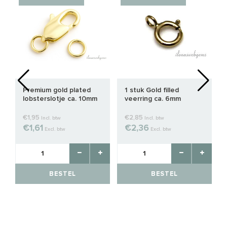
Premium gold plated
1 stuk Gold filled
lobsterslotje ca. 10mm
veerring ca. 6mm
€1,95
€2,85
Incl. btw
Incl. btw
€1,61
€2,36
Excl. btw
Excl. btw
BESTEL
BESTEL