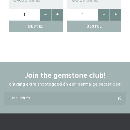
€4,09
€6,57
Excl. btw
Excl. btw
BESTEL
BESTEL
Join the gemstone club!
ontvang extra shoptegoed én een eenmalige secret deal