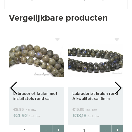
Vergelijkbare producten
Labradoriet kralen met
Labradoriet kralen rond
insluitstels rond ca.
A kwaliteit ca. 6mm
4mm
€5,95
€15,95
Incl. btw
Incl. btw
€4,92
€13,18
Excl. btw
Excl. btw