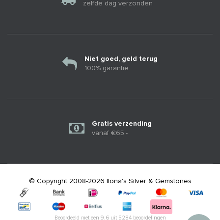
zelfde dag verzonden
Niet goed, geld terug
100% garantie
Gratis verzending
vanaf €65.-
© Copyright 2008-2026 Ilona's Silver & Gemstones
Beoordeeld met een
9.6
uit
5284
beoordelingen