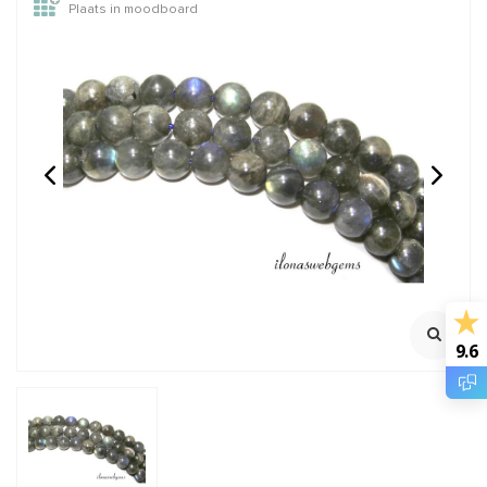
Plaats in moodboard
Carneool - Kornalijn
Rozenkwarts kralen
kralen rond ca. 8mm
rond ca. 10mm
Streng ca. 38cm
100% natuurlijk
Streng ca. 39.5cm
Rijggat 0.9mm
€7,95
€8,95
Incl. btw
Incl. btw
€6,57
€7,40
Excl. btw
Excl. btw
9.6
BESTEL
BESTEL