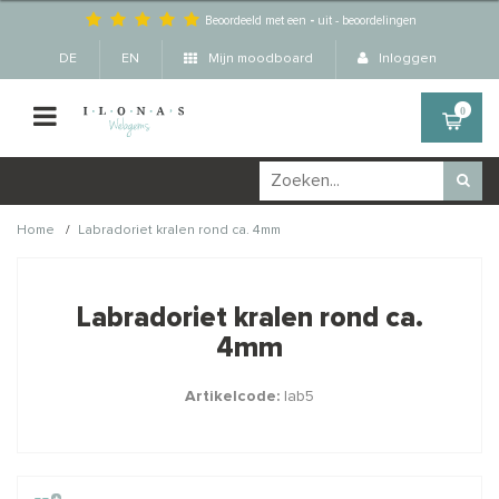
Beoordeeld met een
-
uit
-
beoordelingen
DE
EN
Mijn moodboard
Inloggen
0
/
Home
Labradoriet kralen rond ca. 4mm
Wellicht zijn deze
×
producten ook interessant
Labradoriet kralen rond ca.
voor je?
4mm
Artikelcode:
lab5