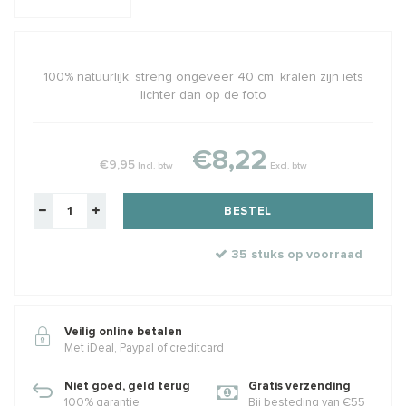
100% natuurlijk, streng ongeveer 40 cm, kralen zijn iets
lichter dan op de foto
€8,22
€9,95
Incl. btw
Excl. btw
BESTEL
35 stuks op voorraad
Veilig online betalen
Met iDeal, Paypal of creditcard
Niet goed, geld terug
Gratis verzending
100% garantie
Bij besteding van €55