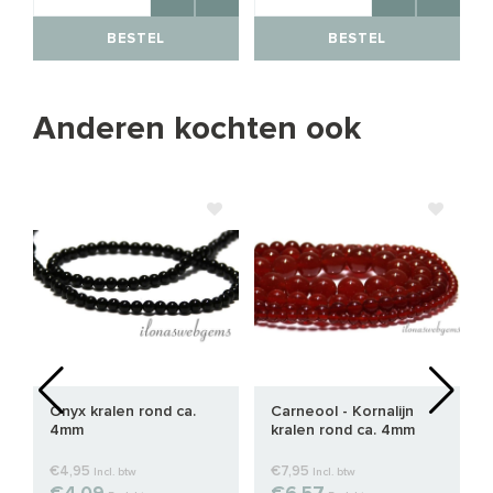
BESTEL
BESTEL
Anderen kochten ook
Onyx kralen rond ca.
Carneool - Kornalijn
4mm
kralen rond ca. 4mm
€4,95
€7,95
Incl. btw
Incl. btw