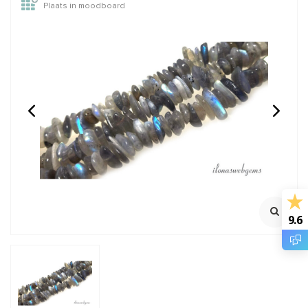
Plaats in moodboard
Onyx kralen rond ca.
Rozenkwarts kralen
3mm
rond ca. 3mm
100% Natuurlijk
100% natuurlijk
Streng ca. 39cm
Streng ca. 389cm
€4,95
€5,95
Incl. btw
Incl. btw
€4,09
€4,92
Excl. btw
Excl. btw
9.6
BESTEL
BESTEL