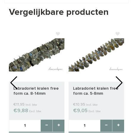
Vergelijkbare producten
h
Labradoriet kralen free
Labradoriet kralen free
form ca. 8-14mm
form ca. 5-8mm
€11,95
€10,95
Incl. btw
Incl. btw
€9,88
€9,05
Excl. btw
Excl. btw