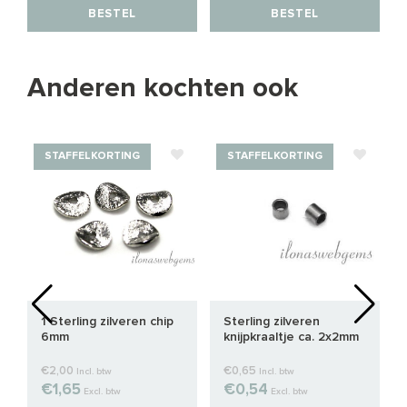
BESTEL
BESTEL
Anderen kochten ook
STAFFELKORTING
STAFFELKORTING
1 Sterling zilveren chip
Sterling zilveren
6mm
knijpkraaltje ca. 2x2mm
€2,00
€0,65
Incl. btw
Incl. btw
€1,65
€0,54
Excl. btw
Excl. btw