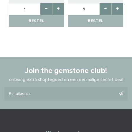
BESTEL
BESTEL
Join the gemstone club!
ontvang extra shoptegoed én een eenmalige secret deal