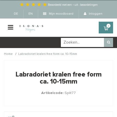
Beoordeeld met een
-
uit
-
beoordelingen
DE
EN
Mijn moodboard
Inloggen
0
/
Home
Labradoriet kralen free form ca. 10-15mm
Wellicht zijn deze
×
producten ook interessant
Labradoriet kralen free form
voor je?
ca. 10-15mm
Artikelcode:
Split77