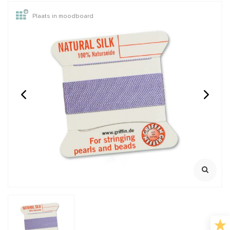
Plaats in moodboard
BLUE: Griffin zijde draad
BLACK: Griffin zijde
draad
2 meter met naald
2 meter met naald
€2,45
€2,45
Incl. btw
Incl. btw
€2,02
€2,02
Excl. btw
Excl. btw
BESTEL
BESTEL