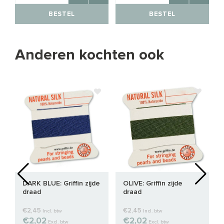
BESTEL
BESTEL
Anderen kochten ook
DARK BLUE: Griffin zijde
OLIVE: Griffin zijde
draad
draad
€2,45
€2,45
Incl. btw
Incl. btw
€2,02
€2,02
Excl. btw
Excl. btw