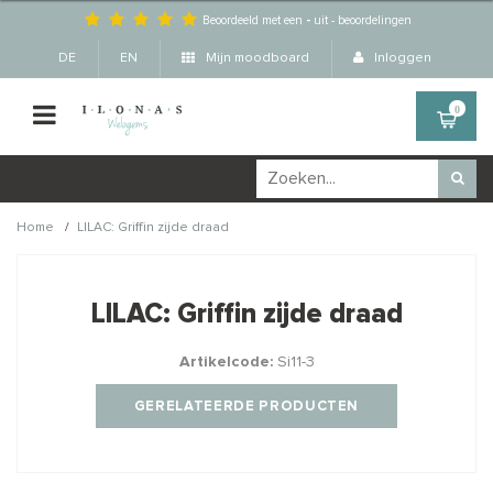
Beoordeeld met een
-
uit
-
beoordelingen
DE
EN
Mijn moodboard
Inloggen
0
/
Home
LILAC: Griffin zijde draad
Wellicht zijn deze
×
producten ook interessant
LILAC: Griffin zijde draad
voor je?
Artikelcode:
Si11-3
GERELATEERDE PRODUCTEN