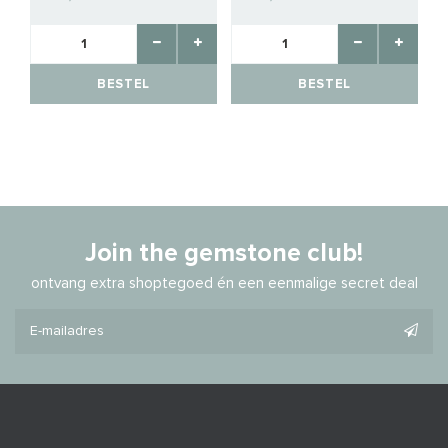
BESTEL
BESTEL
Join the gemstone club!
ontvang extra shoptegoed én een eenmalige secret deal