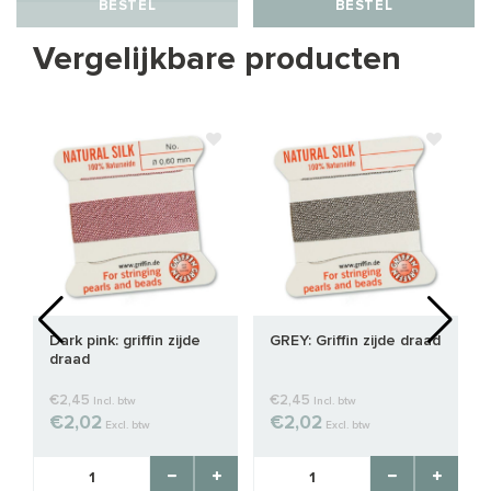
BESTEL
BESTEL
Vergelijkbare producten
Dark pink: griffin zijde
GREY: Griffin zijde draad
draad
€2,45
€2,45
Incl. btw
Incl. btw
€2,02
€2,02
Excl. btw
Excl. btw