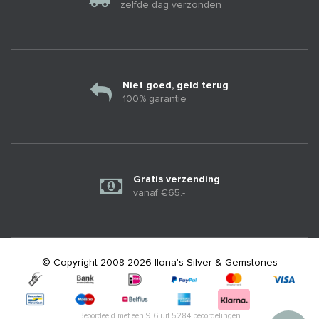
zelfde dag verzonden
Niet goed, geld terug
100% garantie
Gratis verzending
vanaf €65.-
© Copyright 2008-2026 Ilona's Silver & Gemstones
Beoordeeld met een
9.6
uit
5284
beoordelingen