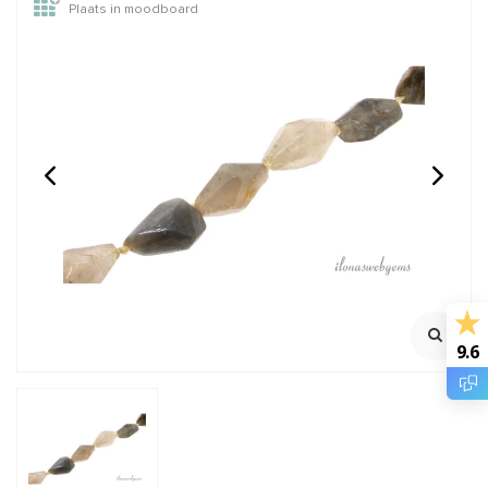
Plaats in moodboard
Zoetwaterparel kraal
Witte Fossil kralen ca.
ca. 9-11mm
12mm
Kralen variëren in maat
100% natuurlijk
streng ca. 38 cm
Klik voor staffelkorting
€7,95
€9,95
Incl. btw
Incl. btw
€6,57
€8,22
Excl. btw
Excl. btw
9.6
BESTEL
BESTEL