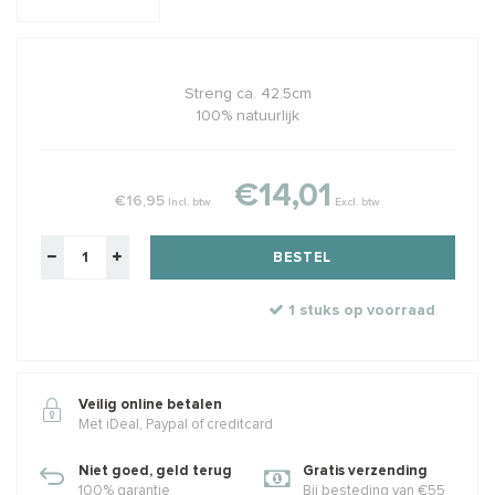
Streng ca. 42.5cm
100% natuurlijk
€14,01
€16,95
Incl. btw
Excl. btw
BESTEL
1 stuks op voorraad
Veilig online betalen
Met iDeal, Paypal of creditcard
Niet goed, geld terug
Gratis verzending
100% garantie
Bij besteding van €55