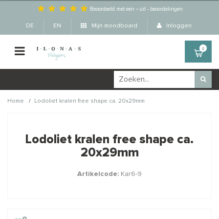
Beoordeeld met een
-
uit
-
beoordelingen
DE
EN
Mijn moodboard
Inloggen
0
/
Home
Lodoliet kralen free shape ca. 20x29mm
Wellicht zijn deze
×
producten ook interessant
Lodoliet kralen free shape ca.
voor je?
20x29mm
Artikelcode:
Kar6-9
STAFFELKORTING