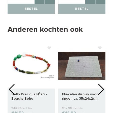
BESTEL
BESTEL
Anderen kochten ook
Hello Precious N⁰20 -
Fluwelen display voor
Beachy Boho
ringen ca. 35x24x2cm
€13,95
€17,95
Incl. btw
Incl. btw