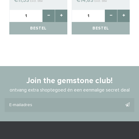
€11,53
€14,83
Excl. btw
Excl. btw
BESTEL
BESTEL
Join the gemstone club!
ontvang extra shoptegoed én een eenmalige secret deal