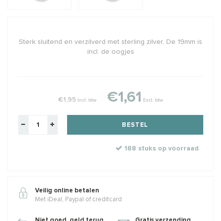
Sterk sluitend en verzilverd met sterling zilver, De 19mm is
incl. de oogjes
€1,61
€1,95
Incl. btw
Excl. btw
BESTEL
188 stuks op voorraad
Veilig online betalen
Met iDeal, Paypal of creditcard
Niet goed, geld terug
Gratis verzending