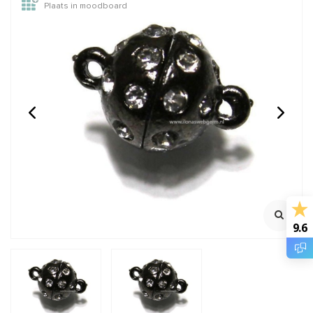
Plaats in moodboard
GARNET: Griffin zijde
French wire /
draad
Bouillondraad / Kleur:
wit zilver ca. 1mm
2 meter met naald
Ca. 1mm
Lengte ca. 35cm
Klik voor staffelkorting
€2,45
€2,45
Incl. btw
Incl. btw
€2,02
€2,02
Excl. btw
Excl. btw
9.6
BESTEL
BESTEL