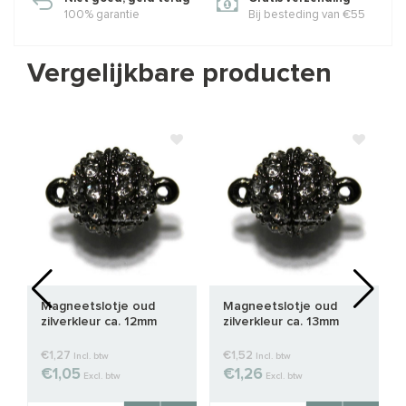
100% garantie
Bij besteding van €55
Vergelijkbare producten
Magneetslotje oud
Magneetslotje oud
zilverkleur ca. 12mm
zilverkleur ca. 13mm
€1,27
€1,52
Incl. btw
Incl. btw
€1,05
€1,26
Excl. btw
Excl. btw