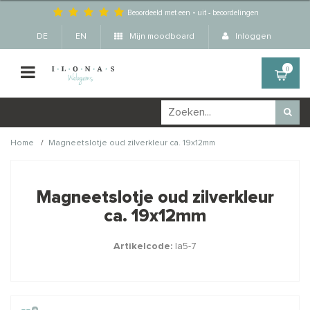
Beoordeeld met een
-
uit
-
beoordelingen
DE
EN
Mijn moodboard
Inloggen
0
/
Home
Magneetslotje oud zilverkleur ca. 19x12mm
Wellicht zijn deze
×
producten ook interessant
Magneetslotje oud zilverkleur
voor je?
ca. 19x12mm
Artikelcode:
la5-7
STAFFELKORTING