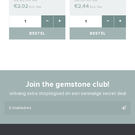
€2,45
€2,95
Incl. btw
Incl. btw
€2,02
€2,44
Excl. btw
Excl. btw
BESTEL
BESTEL
Join the gemstone club!
ontvang extra shoptegoed én een eenmalige secret deal