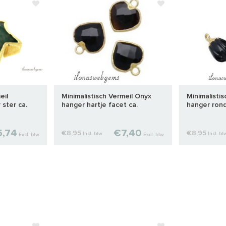
eil
Minimalistisch Vermeil Onyx
Minimalisti
 ster ca.
hanger hartje facet ca.
hanger rond
12x10x4mm
,74
€7,40
€8,95
€8,95
Incl. btw
Incl. bt
Excl. btw
Excl. btw