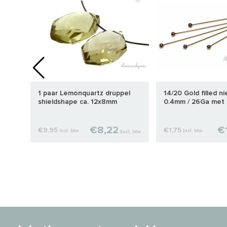
1 paar Lemonquartz druppel
14/20 Gold filled ni
shieldshape ca. 12x8mm
0.4mm / 26Ga met b
3
Excl.
€8,22
€
€9,95
€1,75
Incl. btw
Incl. btw
btw
Excl. btw