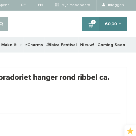
kopen?
DE
EN
Mijn moodboard
Inloggen
0
€0,00
r Make it
✓Charms
⛱️Ibiza Festival
Nieuw!
Coming Soon
×
bradoriet hanger rond ribbel ca.
STAFFELKORTING