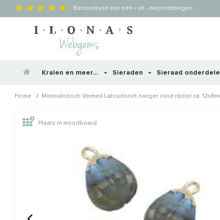
Beoordeeld met een
-
uit
-
beoordelingen
Kralen en meer...
Sieraden
Sieraad onderdel
/
Home
Minimalistisch Vermeil Labradoriet hanger rond ribbel ca. 12x8
Wellicht zijn deze producten
Plaats in moodboard
STAFFELKORTING