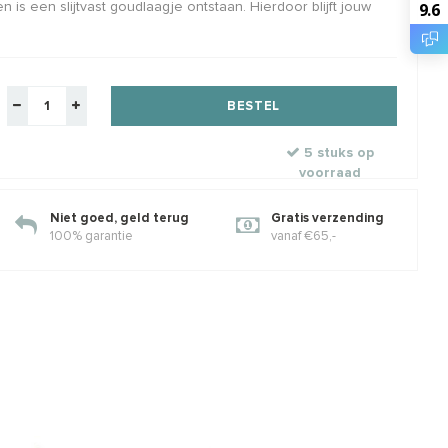
9.6
 is een slijtvast goudlaagje ontstaan. Hierdoor blijft jouw
ch Vermeil
14/20 Gold filled lock-in oogje
Mini
 hanger facet ca.
ca. 5x0.75mm
Amaz
13x
jk
Klik voor staffelkorting
100%
je
Maat
BESTEL
€7,40
€1,24
€1,50
€4,
w
Incl. btw
Excl. btw
Excl. btw
5 stuks op
voorraad
Niet goed, geld terug
Gratis verzending
100% garantie
vanaf €65,-