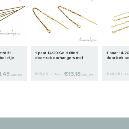
etstift
1 paar 14/20 Gold filled
1 paar 14/20
olletje
doortrek oorhangers met
doortrek oo
open oogje ca. 80mm
1,45
€13,18
€15,95
€29,95
Incl. btw
Incl. 
Excl. btw
Excl. btw