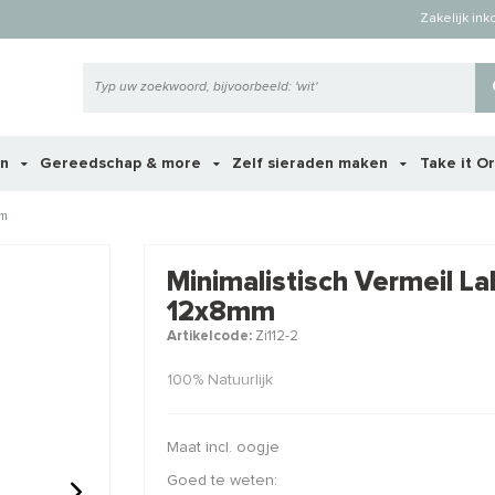
Zakelijk in
en
Gereedschap & more
Zelf sieraden maken
Take it O
mm
 ook interessant voor je?
Minimalistisch Vermeil La
12x8mm
Artikelcode:
Zi112-2
100% Natuurlijk
Maat incl. oogje
Goed te weten: