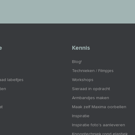
e
Kennis
Blog!
Technieken / Filmpjes
aad labeltjes
Workshops
nten
Sieraad in opdracht
Armbandjes maken
at
Maak zelf Maxima oorbellen
Inspiratie
Inspiratie foto's aanleveren
Knooptechniek rond elastiek