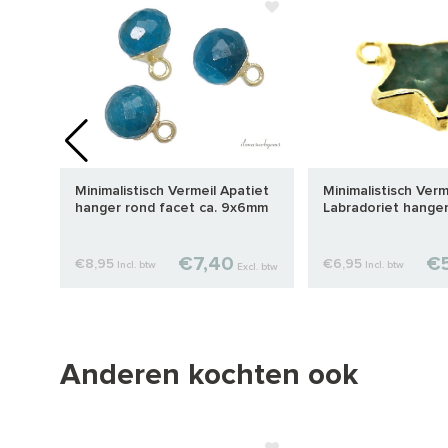
Minimalistisch Vermeil Apatiet
Minimalistisch Verm
x6mm
hanger rond facet ca. 9x6mm
Labradoriet hanger
12x4mm
€7,40
€5
€8,95
€6,95
Incl. btw
Incl. btw
cl. btw
Excl. btw
Anderen kochten ook