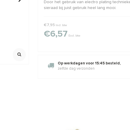
Door het gebruik van electro plating technieken
sieraad bij juist gebruik heel lang mooi.
angertje
Vermeil hangertje met Lemon
Minimalistis
Quartz
Labradoriet
14x8mm
€7,95
Incl. btw
Ca. 15x8x4mm
100% Natuurli
Maat incl. oog
€6,57
,74
€5,74
€6,95
€8,95
Incl. btw
Incl. bt
Excl. btw
Excl. btw
Excl. btw
Op werkdagen voor 15:45 besteld,
zelfde dag verzonden