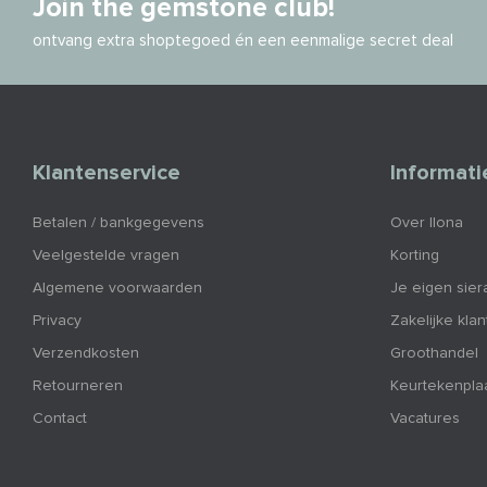
Join the gemstone club!
ontvang extra shoptegoed én een eenmalige secret deal
Klantenservice
Informati
Betalen / bankgegevens
Over Ilona
Veelgestelde vragen
Korting
Algemene voorwaarden
Je eigen sier
Privacy
Zakelijke kla
Verzendkosten
Groothandel
Retourneren
Keurtekenpla
Contact
Vacatures