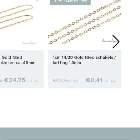
STAFFELKORTING
STA
 Gold filled
1cm 14/20 Gold filled schakels /
1cm 
rbellen ca. 49mm
ketting 1.3mm
kett
€24,75
€0,41
€0,50
€1,7
btw
Incl. btw
Excl. btw
Excl. btw