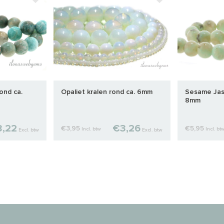
ond ca.
Opaliet kralen rond ca. 6mm
Sesame Jasp
8mm
,22
€3,26
€3,95
€5,95
Incl. btw
Incl. bt
Excl. btw
Excl. btw