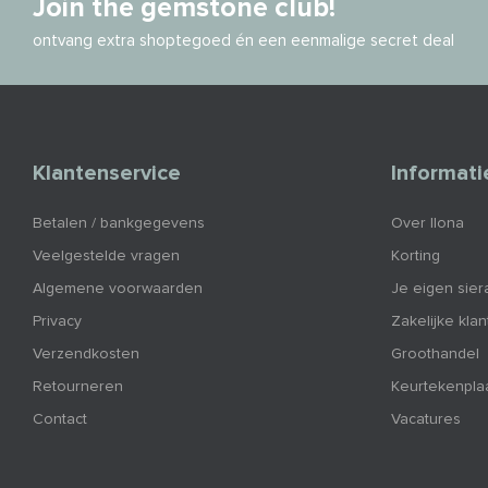
Join the gemstone club!
ontvang extra shoptegoed én een eenmalige secret deal
Klantenservice
Informati
Betalen / bankgegevens
Over Ilona
Veelgestelde vragen
Korting
Algemene voorwaarden
Je eigen sier
Privacy
Zakelijke kla
Verzendkosten
Groothandel
Retourneren
Keurtekenpla
Contact
Vacatures