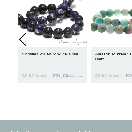
Sodaliet kralen rond ca. 8mm
Amazoniet kralen r
8mm
€5,74
€8
€6,95
€9,95
Incl. btw
Incl. btw
cl. btw
Excl. btw