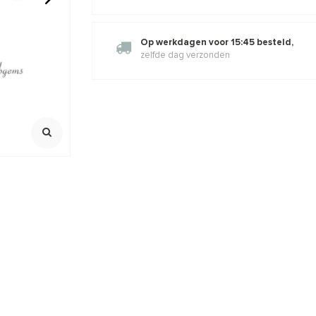
a. 3mm
Carneool - Kornalijn kralen
Onyx kralen
Op werkdagen voor 15:45 besteld,
rond ca. 12mm
zelfde dag verzonden
Streng ca. 39cm
Streng ca. 39
,09
€13,18
€15,95
€6,95
Incl. btw
Incl. bt
Excl. btw
Excl. btw