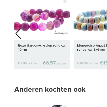
n
Roze Sardonyx kralen rond ca.
Mongoolse Agaat k
10mm
rondel ca. 8x6mm
€6,57
€1
€7,95
€18,95
Incl. btw
Incl. btw
cl. btw
Excl. btw
Anderen kochten ook