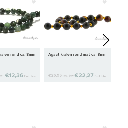
ralen rond ca. 8mm
Agaat kralen rond mat ca. 8mm
Mong
ca. 
€12,36
€22,27
€26,95
€8,
btw
Incl. btw
Excl. btw
Excl. btw