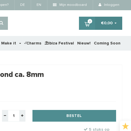
kopen?
DE
EN
Mijn moodboard
Inloggen
0
€0,00
r Make it
✓Charms
⛱️Ibiza Festival
Nieuw!
Coming Soon
×
rond ca. 8mm
STA
BESTEL
5 stuks op