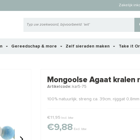
Zakelijk in
en
Gereedschap & more
Zelf sieraden maken
Take it O
 ook interessant voor je?
Mongoolse Agaat kralen 
Artikelcode:
kar5-75
100% natuurlijk, streng ca. 39cm, rijggat 0,8mm
€11,95
Incl. btw
€9,88
Excl. btw