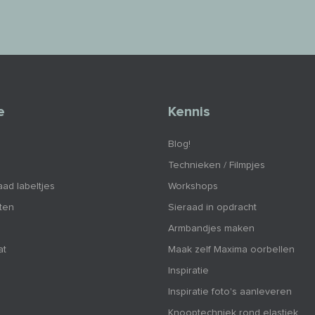
e
Kennis
Blog!
Technieken / Filmpjes
aad labeltjes
Workshops
nten
Sieraad in opdracht
Armbandjes maken
at
Maak zelf Maxima oorbellen
Inspiratie
Inspiratie foto's aanleveren
Knooptechniek rond elastiek