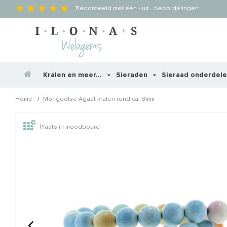
Beoordeeld met een
-
uit
-
beoordelingen
Kralen en meer...
Sieraden
Sieraad onderdel
/
Home
Mongoolse Agaat kralen rond ca. 8mm
Wellicht zijn deze producten
Plaats in moodboard