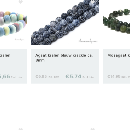
ralen
Agaat kralen blauw crackle ca.
Mosagaat k
8mm
5,66
€5,74
€6,95
€14,95
Incl. btw
Incl. 
Excl. btw
Excl. btw