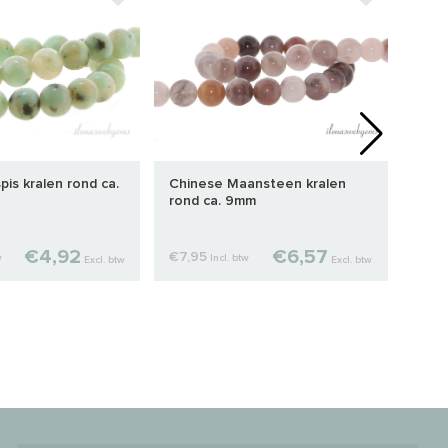
is kralen rond ca.
Chinese Maansteen kralen
Opal
rond ca. 9mm
€4,92
€6,57
€7,95
€3,7
w
Incl. btw
Excl. btw
Excl. btw