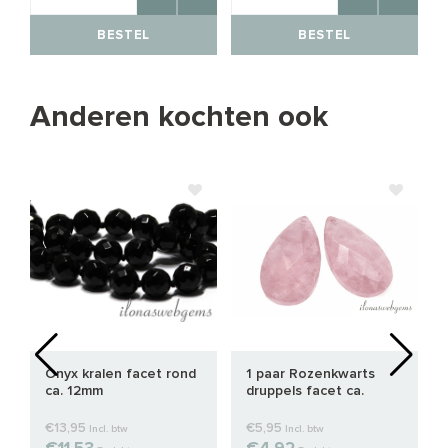
BESTEL
BESTEL
Anderen kochten ook
Onyx kralen facet rond
1 paar Rozenkwarts
ca. 12mm
druppels facet ca.
18x13x6mm
€13,95
€5,95
Incl. btw
Incl. btw