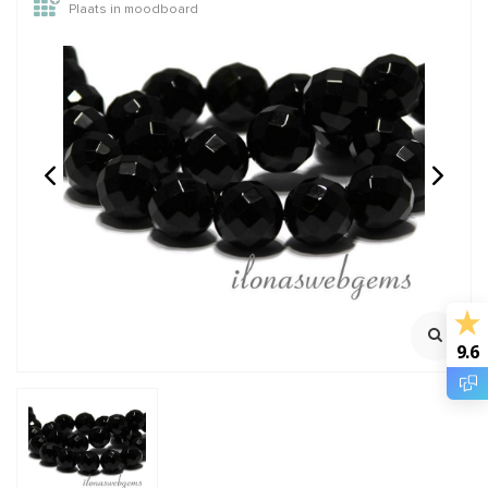
Plaats in moodboard
Onyx kralen rond ca.
Tijgeroog kralen rond
14mm
ca. 4mm
Streng ca. 38.5cm
Streng ca.38
5cm
100% natuurlijk
Rijggat ca.0.5mm
€13,95
€5,95
Incl. btw
Incl. btw
€11,53
€4,92
Excl. btw
Excl. btw
9.6
BESTEL
BESTEL