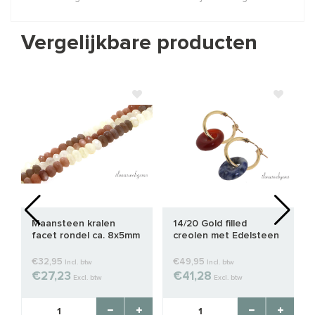
Vergelijkbare producten
Maansteen kralen
14/20 Gold filled
facet rondel ca. 8x5mm
creolen met Edelsteen
donut
€32,95
€49,95
Incl. btw
Incl. btw
€27,23
€41,28
Excl. btw
Excl. btw