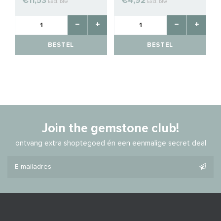
€11,53
€4,92
Excl. btw
Excl. btw
BESTEL
BESTEL
Join the gemstone club!
ontvang extra shoptegoed én een eenmalige secret deal