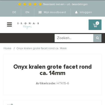
Beoordeeld met een
-
uit
-
beoordelingen
DE
EN
Mijn moodboard
Inloggen
0
/
Home
Onyx kralen grote facet rond ca. 14mm
Wellicht zijn deze
×
producten ook interessant
Onyx kralen grote facet rond
voor je?
ca. 14mm
Artikelcode:
HTK15-6