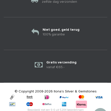
zelfde dag verzonden
Niet goed, geld terug
100% garantie
Gratis verzending
vanaf €65.-
© Copyright 2008-2026 Ilona's Silver & Gemstones
Beoordeeld met een
9.6
uit
5284
beoordelingen