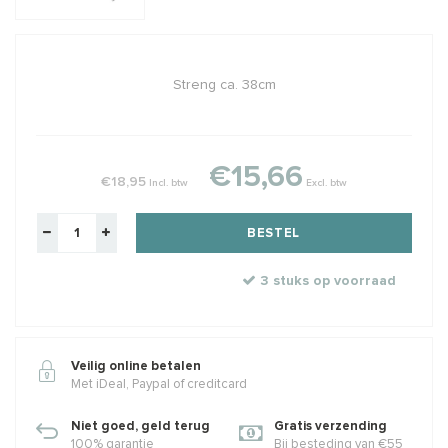
Streng ca. 38cm
€15,66
€18,95
Incl. btw
Excl. btw
BESTEL
3 stuks op voorraad
Veilig online betalen
Met iDeal, Paypal of creditcard
Niet goed, geld terug
Gratis verzending
100% garantie
Bij besteding van €55