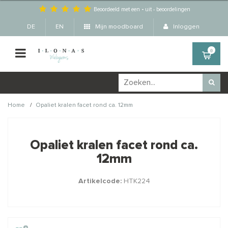
Beoordeeld met een
-
uit
-
beoordelingen
DE
EN
Mijn moodboard
Inloggen
0
/
Home
Opaliet kralen facet rond ca. 12mm
Wellicht zijn deze
×
producten ook interessant
Opaliet kralen facet rond ca.
voor je?
12mm
Artikelcode:
HTK224