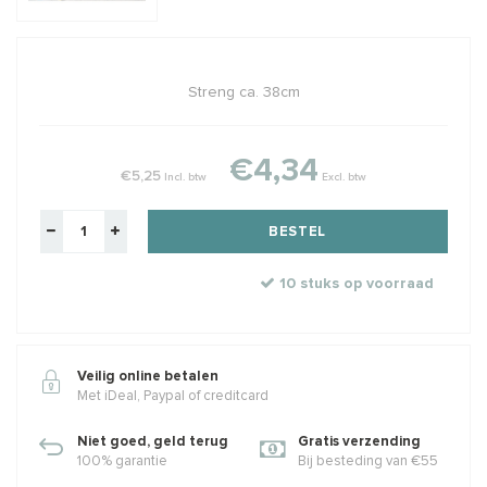
Streng ca. 38cm
€4,34
€5,25
Incl. btw
Excl. btw
BESTEL
10 stuks op voorraad
Veilig online betalen
Met iDeal, Paypal of creditcard
Niet goed, geld terug
Gratis verzending
100% garantie
Bij besteding van €55