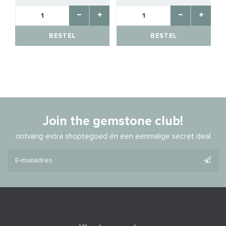
BESTEL
BESTEL
Join the gemstone club!
ontvang extra shoptegoed én een eenmalige secret deal