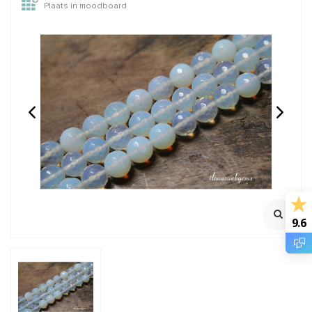
Plaats in moodboard
Opaliet kralen facet
Onyx kralen rond ca.
rond ca. 3mm
3mm
Streng ca. 37cm
100% Natuurlijk
Streng ca. 39cm
€4,95
€4,95
Incl. btw
Incl. btw
€4,09
€4,09
Excl. btw
Excl. btw
9.6
BESTEL
BESTEL