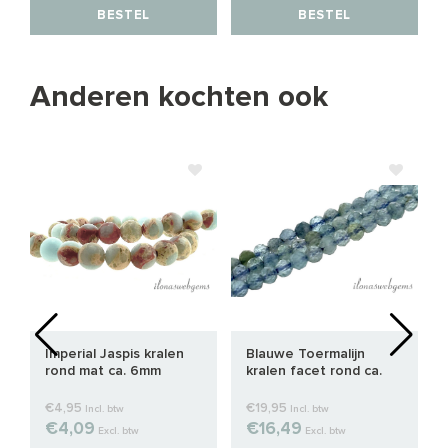
BESTEL
BESTEL
Anderen kochten ook
Imperial Jaspis kralen
Blauwe Toermalijn
rond mat ca. 6mm
kralen facet rond ca.
2mm AA kwaliteit
€4,95
€19,95
Incl. btw
Incl. btw
€4,09
€16,49
Excl. btw
Excl. btw