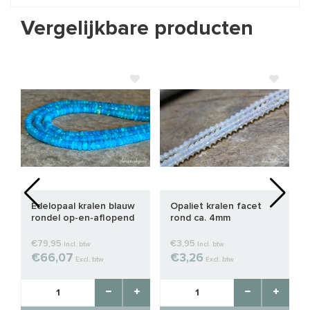
Vergelijkbare producten
Edelopaal kralen blauw
Opaliet kralen facet
rondel op-en-aflopend
rond ca. 4mm
ca. 5x2,5mm tot 4x1mm
€79,95
€3,95
Incl. btw
Incl. btw
€66,07
€3,26
Excl. btw
Excl. btw