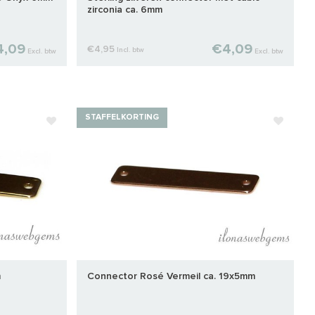
zirconia ca. 6mm
4,09
€4,09
€4,95
Incl. btw
Excl. btw
Excl. btw
STAFFELKORTING
m
Connector Rosé Vermeil ca. 19x5mm