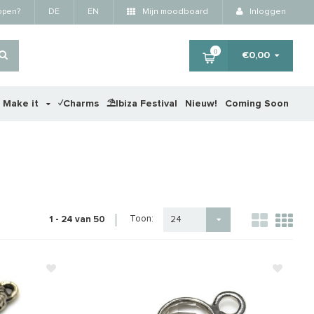
kopen?
DE
EN
Mijn moodboard
Inloggen
0
€0,00
r Make it
✓Charms
⛱️Ibiza Festival
Nieuw!
Coming Soon
Toon:
1 - 24 van 50
24