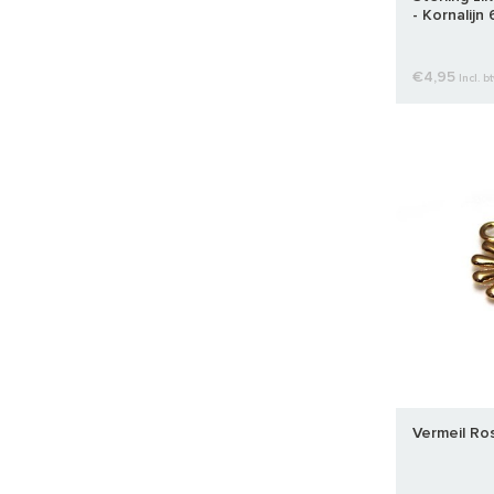
- Kornalijn
€4,95
Incl. b
Vermeil Ro