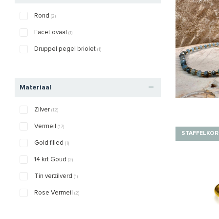
Rond
(2)
Facet ovaal
(1)
Druppel pegel briolet
(1)
Materiaal
Zilver
(12)
Vermeil
(17)
STAFFELKOR
Gold filled
(1)
14 krt Goud
(2)
Tin verzilverd
(1)
Rose Vermeil
(2)