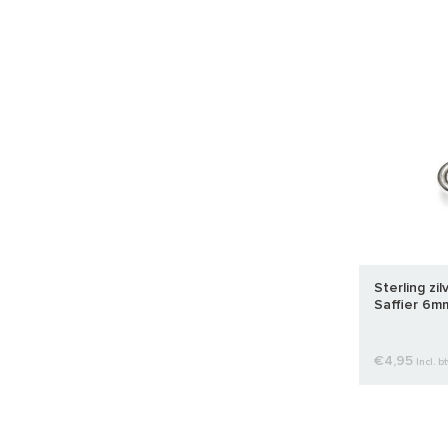
Sterling z
Saffier 6m
€4,95
Incl. b