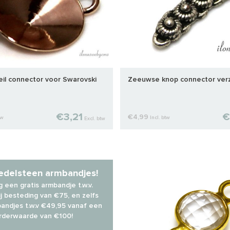
il connector voor Swarovski
Zeeuwse knop connector verz
€3,21
€
€4,99
tw
Incl. btw
Excl. btw
 edelsteen armbandjes!
 een gratis armbandje t.w.v.
j besteding van €75, en zelfs
andjes t.w.v €49,95 vanaf een
rderwaarde van €100!