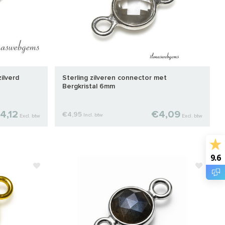
ilverd
Sterling zilveren connector met
Bergkristal 6mm
4,12
€4,09
€4,95
Incl. btw
Excl. btw
Excl. btw
9.6