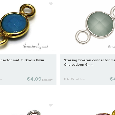
nnector met Turkoois 6mm
Sterling zilveren connector m
Chalcedoon 6mm
€4,09
€
€4,95
tw
Incl. btw
Excl. btw