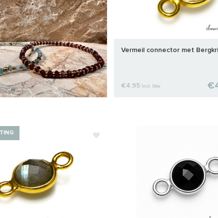
Vermeil connector met Bergkr
€
€4,95
Incl. btw
TING