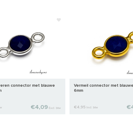
ilveren connector met blauwe
Vermeil connector met blauwe
m
6mm
€4,09
€
€4,95
tw
Incl. btw
Excl. btw