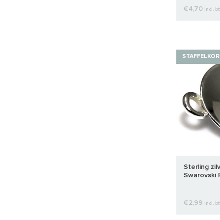
€4,70
Incl. b
STAFFELKOR
Sterling zi
Swarovski R
€2,99
Incl. b