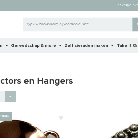
Zakelijk in
en
Gereedschap & more
Zelf sieraden maken
Take it O
ctors en Hangers
TING