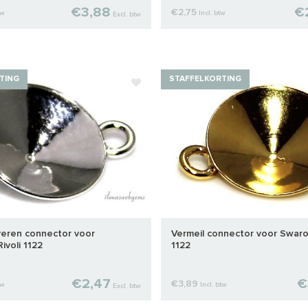
€3,88
€
€2,75
tw
Incl. btw
Excl. btw
TING
STAFFELKORTING
lveren connector voor
Vermeil connector voor Swarov
ivoli 1122
1122
€2,47
€
€3,89
tw
Incl. btw
Excl. btw