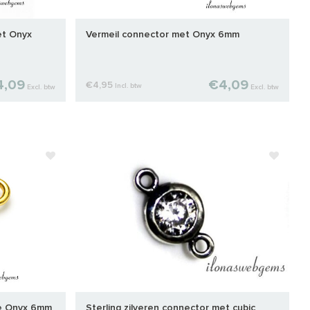
et Onyx
Vermeil connector met Onyx 6mm
4,09
€4,09
€4,95
Incl. btw
Excl. btw
Excl. btw
ne Onyx 6mm
Sterling zilveren connector met cubic