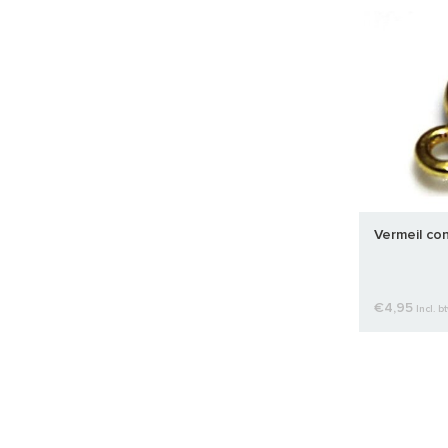
Vermeil co
€4,95
Incl. b