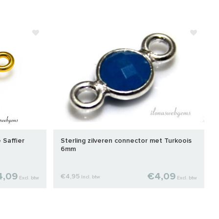
 Saffier
Sterling zilveren connector met Turkoois
6mm
4,09
€4,09
€4,95
Incl. btw
Excl. btw
Excl. btw