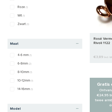
Roze
(1)
Wit
(1)
Zwart
(3)
Rosé Verme
Rivoli 1122
Maat
4-6 mm
(1)
€3,89
Incl. b
6-8mm
(2)
8-10mm
(1)
10-12mm
(1)
Gratis
14-16mm
(1)
Ontvang
€24,95 bi
twee armb
o
Model