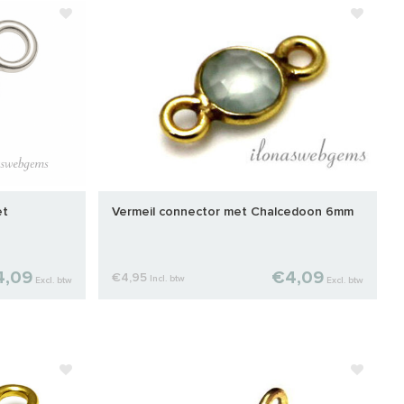
et
Vermeil connector met Chalcedoon 6mm
4,09
€4,09
€4,95
Incl. btw
Excl. btw
Excl. btw