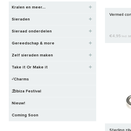
Kralen en meer...
Vermeil co
Sieraden
Sieraad onderdelen
€4,95
Incl. b
Gereedschap & more
Zelf sieraden maken
Take it Or Make it
✓Charms
⛱️Ibiza Festival
Nieuw!
Coming Soon
Sterling z