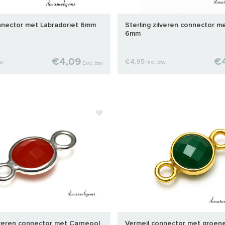
nnector met Labradoriet 6mm
Sterling zilveren connector m
6mm
€4,09
€
€4,95
tw
Incl. btw
Excl. btw
ilveren connector met Carneool
Vermeil connector met groe