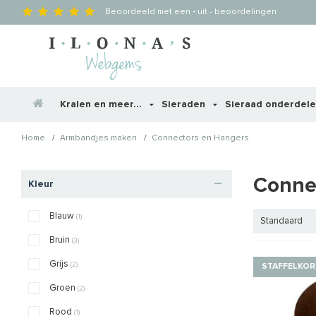
Beoordeeld met een
-
uit
-
beoordelingen
Kralen en meer...
Sieraden
Sieraad onderdel
/
/
Home
Armbandjes maken
Connectors en Hangers
Conne
Kleur
Blauw
(1)
Standaard
Bruin
(3)
Grijs
(2)
STAFFELKOR
Groen
(2)
Rood
(1)