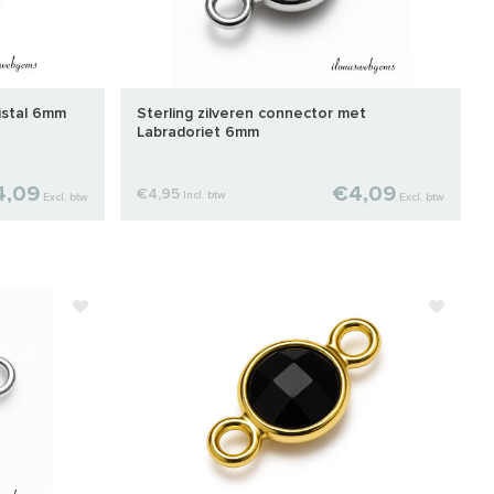
istal 6mm
Sterling zilveren connector met
Labradoriet 6mm
4,09
€4,09
€4,95
Incl. btw
Excl. btw
Excl. btw