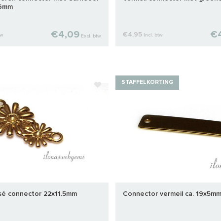
 6mm
€4,09
€
€4,95
tw
Incl. btw
Excl. btw
STAFFELKORTING
sé connector 22x11.5mm
Connector vermeil ca. 19x5m