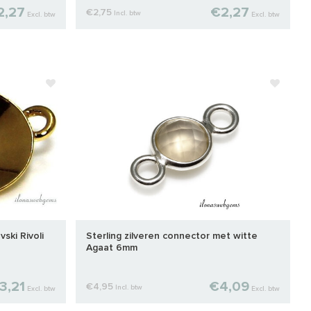
2,27
€2,27
€2,75
Incl. btw
Excl. btw
Excl. btw
ski Rivoli
Sterling zilveren connector met witte
Agaat 6mm
3,21
€4,09
€4,95
Incl. btw
Excl. btw
Excl. btw