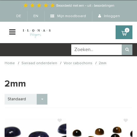
Beoordeeld met een
-
uit
-
beoordelingen
DE
EN
Mijn moodboard
Inloggen
0
/
/
/
Home
Sieraad onderdelen
Voor cabochons
2mm
2mm
Standaard