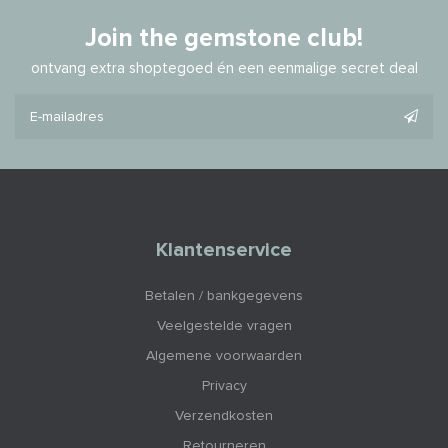
Join the gemstone club!
ontvang extra shoptegoed én een eenmalige secret deal
Klantenservice
Betalen / bankgegevens
Veelgestelde vragen
Algemene voorwaarden
Privacy
Verzendkosten
Retourneren