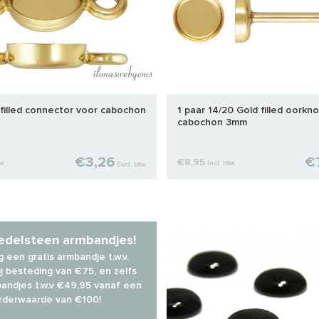
 filled connector voor cabochon
1 paar 14/20 Gold filled oorkn
cabochon 3mm
€3,26
€
€8,95
tw
Incl. btw
Excl. btw
 edelsteen armbandjes!
 een gratis armbandje t.w.v.
j besteding van €75, en zelfs
andjes t.w.v €49,95 vanaf een
rderwaarde van €100!