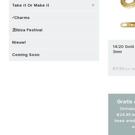
Take it Or Make it
✓Charms
⛱️Ibiza Festival
Nieuw!
14/20 Gold
3mm
Coming Soon
€3,95
Incl. b
Gratis
Ontvang
€24,95 bi
twee armb
o