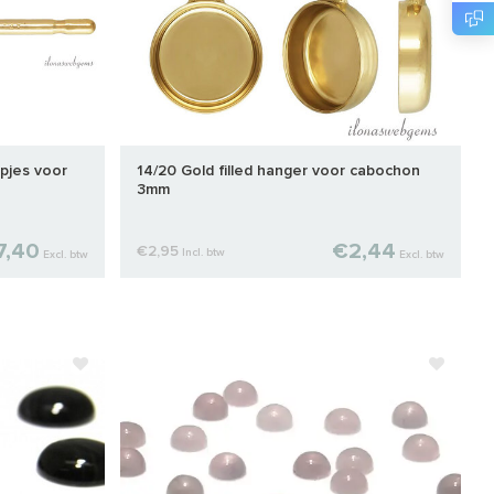
opjes voor
14/20 Gold filled hanger voor cabochon
3mm
7,40
€2,44
€2,95
Incl. btw
Excl. btw
Excl. btw