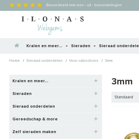
Beoordeeld met een
-
uit
-
beoordelingen
Kralen en meer...
Sieraden
Sieraad onderdel
/
/
/
Home
Sieraad onderdelen
Voor cabochons
3mm
3mm
Kralen en meer...
Sieraden
Standaard
Sieraad onderdelen
Gereedschap & more
Zelf sieraden maken