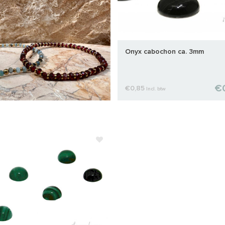
Onyx cabochon ca. 3mm
€
€0,85
Incl. btw