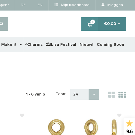
kopen?
DE
EN
Mijn moodboard
Inloggen
0
€0,00
r Make it
✓Charms
⛱️Ibiza Festival
Nieuw!
Coming Soon
Toon:
1 - 6 van 6
24
9.6