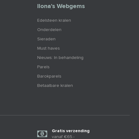
Ilona’s Webgems
Edelsteen kralen
Onderdelen
Sieraden
Must haves
Nieuws: In behandeling
Parels
Barokparels
Betaalbare kralen
Gratis verzending
vanaf €65.-