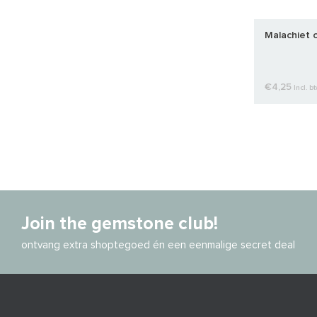
Malachiet 
€4,25
Incl. b
Join the gemstone club!
ontvang extra shoptegoed én een eenmalige secret deal