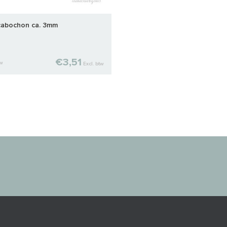
cabochon ca. 3mm
€3,51
tw
Excl. btw