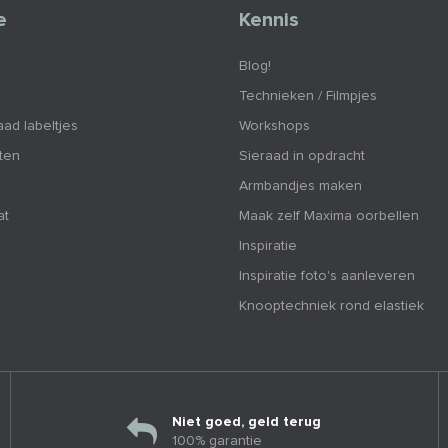
e
Kennis
Blog!
Technieken / Filmpjes
aad labeltjes
Workshops
nten
Sieraad in opdracht
Armbandjes maken
at
Maak zelf Maxima oorbellen
Inspiratie
Inspiratie foto's aanleveren
Knooptechniek rond elastiek
Niet goed, geld terug
100% garantie