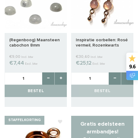
(Regenboog) Maansteen
Inspiratie oorbellen: Rosé
cabochon 8mm
vermeil, Rozenkwarts
cabochon
€9,00
€30,40
Incl. btw
Incl. btw
€7,44
€25,12
Excl. btw
Excl. btw
9.6
BESTEL
BESTEL
STAFFELKORTING
Gratis edelsteen
armbandjes!