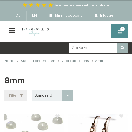
Beoordeeld met een
-
uit
-
beoordelingen
DE
EN
Mijn moodboard
Inloggen
0
/
/
/
Home
Sieraad onderdelen
Voor cabochons
8mm
8mm
Standaard
Filter