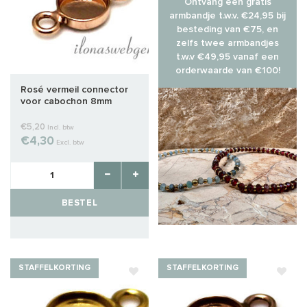
Ontvang een gratis
armbandje t.w.v. €24,95 bij
besteding van €75, en
zelfs twee armbandjes
t.w.v €49,95 vanaf een
orderwaarde van €100!
Rosé vermeil connector
voor cabochon 8mm
€5,20
Incl. btw
€4,30
Excl. btw
BESTEL
STAFFELKORTING
STAFFELKORTING