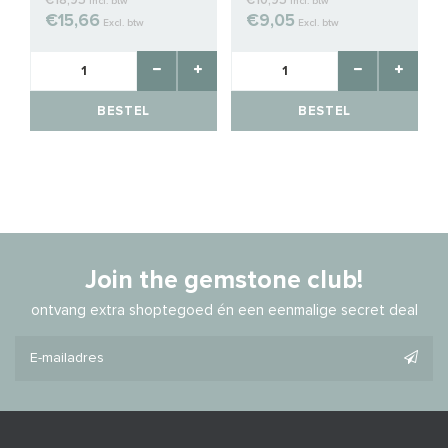
€18,95
€10,95
Incl. btw
Incl. btw
€15,66
€9,05
Excl. btw
Excl. btw
BESTEL
BESTEL
Join the gemstone club!
ontvang extra shoptegoed én een eenmalige secret deal