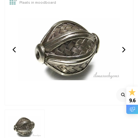
Plaats in moodboard
Zilverpoets Silver
Griffin super sieraden
Enhancer 150ml
lijm
Poetsmiddel
Niet schurend
Ook ideaal voor verzilverde
items!
Klik voor meer info
€34,95
€17,95
Incl. btw
Incl. btw
€28,88
€14,83
Excl. btw
Excl. btw
9.6
BESTEL
BESTEL