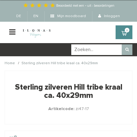
Beoordeeld met een
-
uit
-
beoordelingen
DE
EN
Mijn moodboard
Inloggen
0
/
Home
Sterling zilveren Hill tribe kraal ca. 40x29mm
Wellicht zijn deze
×
producten ook interessant
Sterling zilveren Hill tribe kraal
voor je?
ca. 40x29mm
Artikelcode:
zi47-17