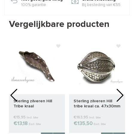
100% garantie
Bij besteding van €55
Vergelijkbare producten
Sterling zilveren Hill
Sterling zilveren Hill
Tribe kraal
tribe kraal ca. 47x30mm
€15,95
€163,95
Incl. btw
Incl. btw
€13,18
€135,50
Excl. btw
Excl. btw