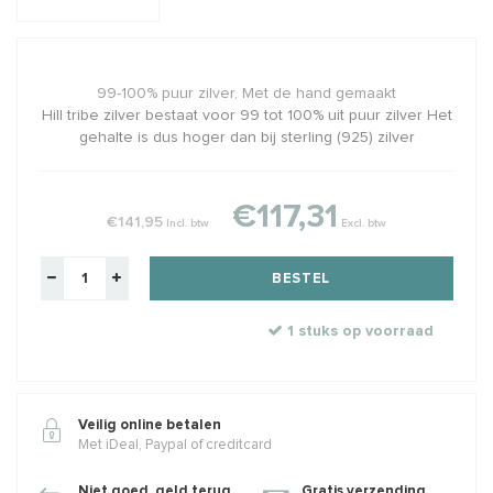
99-100% puur zilver, Met de hand gemaakt
Hill tribe zilver bestaat voor 99 tot 100% uit puur zilver Het
gehalte is dus hoger dan bij sterling (925) zilver
€117,31
€141,95
Incl. btw
Excl. btw
BESTEL
1 stuks op voorraad
Veilig online betalen
Met iDeal, Paypal of creditcard
Niet goed, geld terug
Gratis verzending