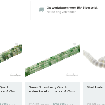
Op werkdagen voor 15:45 besteld,
zelfde dag verzonden
Quartz
Green Strawberry Quartz
Shell krale
l ca. 4x2mm
kralen facet rondel ca. 4x2mm
,05
€9,05
€10,95
€8,95
Incl. btw
Incl. bt