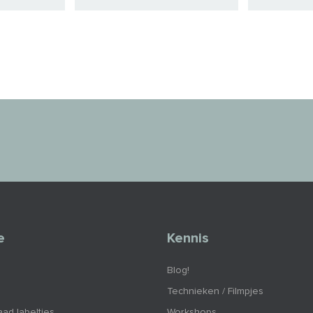
e
Kennis
Blog!
Technieken / Filmpjes
aad labeltjes
Workshops