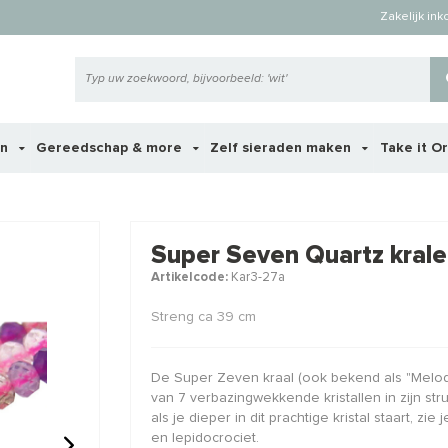
Zakelijk in
en
Gereedschap & more
Zelf sieraden maken
Take it O
 ook interessant voor je?
Super Seven Quartz krale
Artikelcode:
Kar3-27a
STAFFELKO
Streng ca 39 cm
De Super Zeven kraal (ook bekend als "Melod
van 7 verbazingwekkende kristallen in zijn stru
als je dieper in dit prachtige kristal staart, zi
en lepidocrociet.