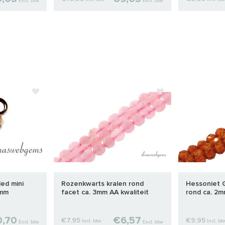
Excl. btw
Excl. btw
led mini
Rozenkwarts kralen rond
Hessoniet G
5mm
facet ca. 3mm AA kwaliteit
rond ca. 2
slijping
0,70
€6,57
€7,95
€9,95
Incl. btw
Incl. bt
Excl. btw
Excl. btw