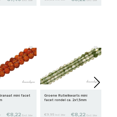
Excl. btw
Excl. btw
ranaat mini facet
Groene Rutielkwarts mini
Groe
mm
facet rondel ca. 2x1,5mm
face
€8,22
€8,22
€9,95
€9,
w
Incl. btw
Excl. btw
Excl. btw