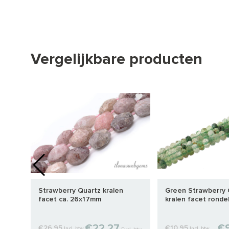
Vergelijkbare producten
 ca.
Strawberry Quartz kralen
Green Strawberry 
facet ca. 26x17mm
kralen facet ronde
€22,27
€9
€26,95
€10,95
Incl. btw
Incl. btw