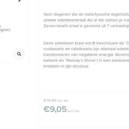
rond ca.
Light pink: Griffin rijgdraad
14/20 Gold f
Voor degenen die de meta-fysische eigenscha
nylon
ca. 6x1mm
unieke edelsteenkraal! Als al die namen je v
Zeven kwarts kraal is gevormd uit 7 verbazin
2 meter met naald
Oersterk oogj
Klik voor staff
,88
€2,02
€2,45
€2,95
Incl. btw
Incl. bt
Excl. btw
Excl. btw
Deze edelsteen kraal wordt beschouwd als "De
rookkwarts en rutielkwarts zijn allemaal edel
transformeren van negatieve energie. Bovend
bekend als "Melody's Stone") is een zeldza
kristallen in zijn structuur.
€10,95
Incl. btw
€9,05
Excl. btw