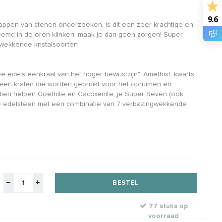
9.6
illed lock-in oogje
Sterling zilveren spacer/kraal
Pyri
ppen van stenen onderzoeken, is dit een zeer krachtige en
ca. 10mm
kral
reemd in de oren klinken, maak je dan geen zorgen! Super
gwekkende kristalsoorten
e met lock mechanisme
925/ 1e gehalte zilver
Stre
elkorting
Rijggat ca. 2.3mm
Bijg
€2,44
€5,74
€6,95
€8,
Klik 
w
Incl. btw
Excl. btw
Excl. btw
 edelsteenkraal van het hoger bewustzijn". Amethist, kwarts,
steen kralen die worden gebruikt voor het opruimen en
ien helpen Goethite en Cacoxenite, je Super Seven (ook
me edelsteen met een combinatie van 7 verbazingwekkende
BESTEL
77 stuks op
voorraad