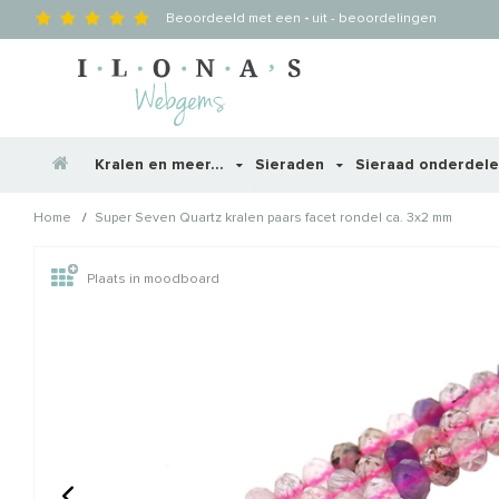
Beoordeeld met een
-
uit
-
beoordelingen
Kralen en meer...
Sieraden
Sieraad onderdel
/
Home
Super Seven Quartz kralen paars facet rondel ca. 3x2 mm
Wellicht zijn deze producten
Plaats in moodboard