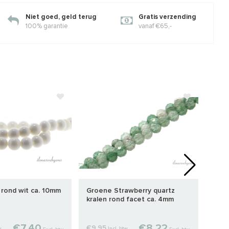
Niet goed, geld terug
Gratis verzending
100% garantie
vanaf €65,-
n rond wit ca. 10mm
Groene Strawberry quartz
Edel
kralen rond facet ca. 4mm
3x4
€7,40
€8,22
€9,95
€8,
w
Incl. btw