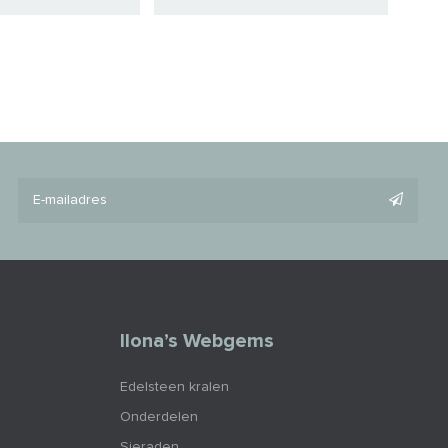
Ilona’s Webgems
Edelsteen kralen
Onderdelen
Sieraden