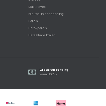
Must haves
Nieuws: In behandeling
Parels
Barokparels
Betaalbare kralen
Gratis verzending
vanaf €65.-