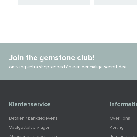
Join the gemstone club!
ontvang extra shoptegoed én een eenmalige secret deal
Klantenservice
Informati
Betalen / bankgegevens
Over Ilona
Veelgestelde vragen
Korting
Algemene voorwaarden
Je eigen sier