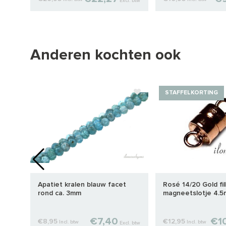
cl. btw
Excl. btw
Anderen kochten ook
STAFFELKORTING
ca.
Apatiet kralen blauw facet
Rosé 14/20 Gold fil
rond ca. 3mm
magneetslotje 4.
€7,40
€1
€8,95
€12,95
Incl. btw
Incl. btw
cl. btw
Excl. btw