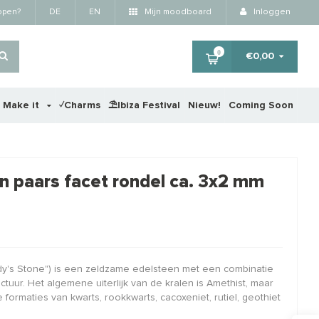
kopen?
DE
EN
Mijn moodboard
Inloggen
0
€0,00
r Make it
✓Charms
⛱️Ibiza Festival
Nieuw!
Coming Soon
×
n paars facet rondel ca. 3x2 mm
RTING
y's Stone") is een zeldzame edelsteen met een combinatie
ctuur. Het algemene uiterlijk van de kralen is Amethist, maar
e je formaties van kwarts, rookkwarts, cacoxeniet, rutiel, geothiet